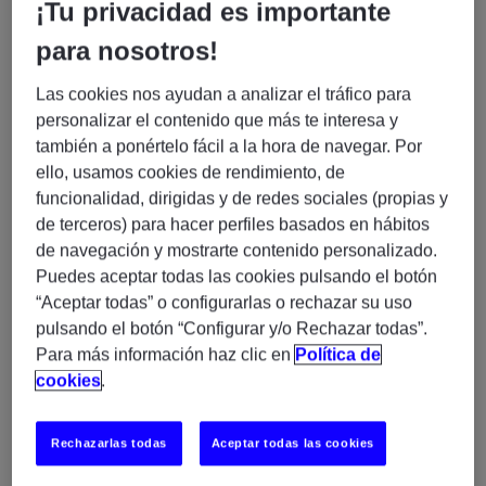
¡Tu privacidad es importante
para nosotros!
PRECISELY CONNECT
Las cookies nos ayudan a analizar el tráfico para
personalizar el contenido que más te interesa y
PRECISELY SYNCSORT
también a ponértelo fácil a la hora de navegar. Por
ello, usamos cookies de rendimiento, de
PRECISELY IRONSTREAM
funcionalidad, dirigidas y de redes sociales (propias y
de terceros) para hacer perfiles basados en hábitos
de navegación y mostrarte contenido personalizado.
PRECISELY SPECTRUM QUALITY
Puedes aceptar todas las cookies pulsando el botón
“Aceptar todas” o configurarlas o rechazar su uso
PRECISELY SPECTRUM SPATIAL
pulsando el botón “Configurar y/o Rechazar todas”.
Para más información haz clic en
Política de
cookies
.
PRECISELY TRILLIUM
Rechazarlas todas
Aceptar todas las cookies
PRECISELY DATA360