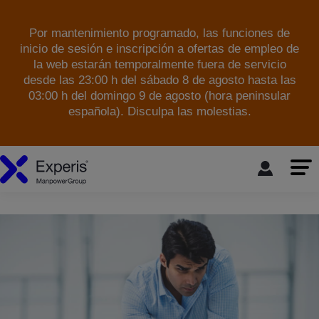
Por mantenimiento programado, las funciones de
inicio de sesión e inscripción a ofertas de empleo de
la web estarán temporalmente fuera de servicio
desde las 23:00 h del sábado 8 de agosto hasta las
03:00 h del domingo 9 de agosto (hora peninsular
española). Disculpa las molestias.
skip to the main content