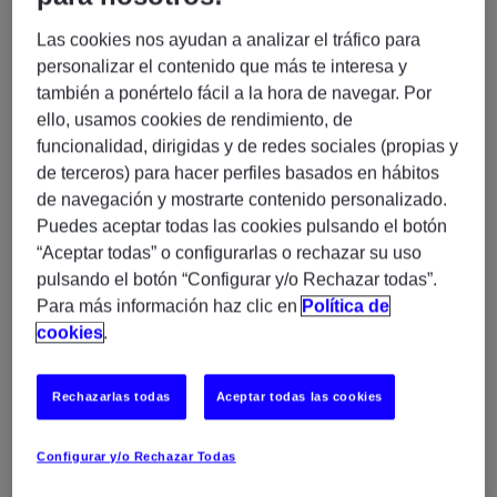
CONTÁCTANOS
Las cookies nos ayudan a analizar el tráfico para
personalizar el contenido que más te interesa y
también a ponértelo fácil a la hora de navegar. Por
ello, usamos cookies de rendimiento, de
funcionalidad, dirigidas y de redes sociales (propias y
de terceros) para hacer perfiles basados en hábitos
de navegación y mostrarte contenido personalizado.
Puedes aceptar todas las cookies pulsando el botón
“Aceptar todas” o configurarlas o rechazar su uso
Selecciona una de las opciones:
*
pulsando el botón “Configurar y/o Rechazar todas”.
Soy un cliente
Para más información haz clic en
Política de
Soy un candidato / Colaborador
cookies
.
Rechazarlas todas
Aceptar todas las cookies
Configurar y/o Rechazar Todas