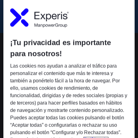
necesarias nos permite personalizar soluciones que cubren
las necesidades actuales y futuras de los equipos
¡Tu privacidad es importante
Servicios
para nosotros!
Las cookies nos ayudan a analizar el tráfico para
personalizar el contenido que más te interesa y
también a ponértelo fácil a la hora de navegar. Por
ello, usamos cookies de rendimiento, de
funcionalidad, dirigidas y de redes sociales (propias y
Business Transformation
de terceros) para hacer perfiles basados en hábitos
La estrategia digital de tu negocio y las herramientas
de navegación y mostrarte contenido personalizado.
tecnológicas más innovadoras para optimizar los
Puedes aceptar todas las cookies pulsando el botón
procesos y toma de decisiones.
“Aceptar todas” o configurarlas o rechazar su uso
pulsando el botón “Configurar y/o Rechazar todas”.