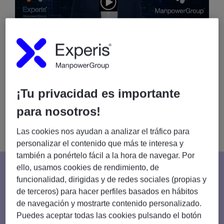
1:45
Experis, la consultora IT de
ManpowerGroup
¡Tu privacidad es importante
Líder mundial de proyectos tecnológicos, ofrecemos
servicios “extremo a extremo” para habilitar la
para nosotros!
transformación digital, acelerando así la cadena de valor.
Las cookies nos ayudan a analizar el tráfico para
personalizar el contenido que más te interesa y
también a ponértelo fácil a la hora de navegar. Por
ello, usamos cookies de rendimiento, de
AUTOMATIZA TUS PROCESOS
funcionalidad, dirigidas y de redes sociales (propias y
de terceros) para hacer perfiles basados en hábitos
Hiperautomatización para empresas con RPA, IDP y Agentes
de navegación y mostrarte contenido personalizado.
de IA: más eficiencia, menos costes.
Puedes aceptar todas las cookies pulsando el botón