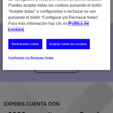
transformación digital, acelerando así la cadena de valor.
Puedes aceptar todas las cookies pulsando el botón
“Aceptar todas” o configurarlas o rechazar su uso
pulsando el botón “Configurar y/o Rechazar todas”.
Para más información haz clic en
Política de
cookies
.
AUTOMATIZA TUS PROCESOS
Rechazarlas todas
Aceptar todas las cookies
Hiperautomatización para empresas con RPA, IDP y Agentes
de IA: más eficiencia, menos costes.
Configurar y/o Rechazar Todas
SABER MÁS
EXPERIS CUENTA CON