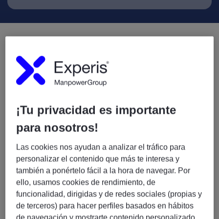
¡Tu privacidad es importante
para nosotros!
1:45
Las cookies nos ayudan a analizar el tráfico para
personalizar el contenido que más te interesa y
Experis, la consultora IT de
también a ponértelo fácil a la hora de navegar. Por
ManpowerGroup
ello, usamos cookies de rendimiento, de
funcionalidad, dirigidas y de redes sociales (propias y
Líder mundial de proyectos tecnológicos, ofrecemos
de terceros) para hacer perfiles basados en hábitos
servicios “extremo a extremo” para habilitar la
de navegación y mostrarte contenido personalizado.