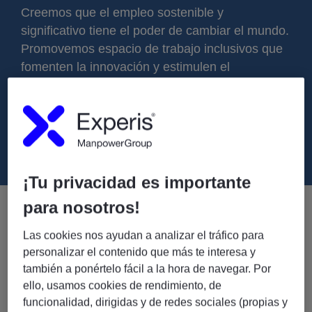
Creemos que el empleo sostenible y
significativo tiene el poder de cambiar el mundo.
Promovemos espacio de trabajo inclusivos que
fomenten la innovación y estimulen el
rendimiento de los empleados.
MÁS INFORMACIÓN
¡Tu privacidad es importante
para nosotros!
Una de las empresas más éticas del
Las cookies nos ayudan a analizar el tráfico para
mundo
personalizar el contenido que más te interesa y
también a ponértelo fácil a la hora de navegar. Por
Por duodécimo año consecutivo, ManpowerGroup ha sido
reconocida como una de las empresas más éticas del
ello, usamos cookies de rendimiento, de
mundo por el Etisphere Institute. Este organismo evalúa una
funcionalidad, dirigidas y de redes sociales (propias y