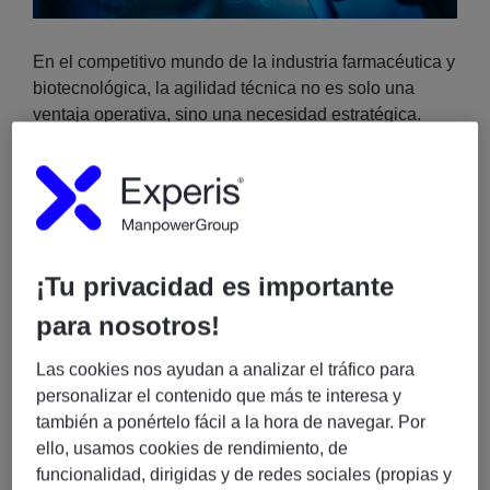
En el competitivo mundo de la industria farmacéutica y
biotecnológica, la agilidad técnica no es solo una
ventaja operativa, sino una necesidad estratégica.
Una
multinacional farmacéutica y biotecnológica
líder, con una infraestructura masiva que soporta a
más de
100.000 empleados
, se enfrentó al reto de
transformar su modelo de atención tecnológica. A
través de una colaboración estratégica con
Experis
, la
organización logró implementar un servicio de
Service
¡Tu privacidad es importante
Desk
especializado en
microinformática y
para nosotros!
mantenimiento de sistemas
capaz de responder a
las demandas de un entorno global y altamente
Las cookies nos ayudan a analizar el tráfico para
dinámico.
personalizar el contenido que más te interesa y
también a ponértelo fácil a la hora de navegar. Por
El Desafío: Agilidad en una Escala Global
ello, usamos cookies de rendimiento, de
funcionalidad, dirigidas y de redes sociales (propias y