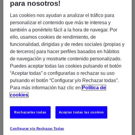
para nosotros!
El resultado: más eficiencia, más control y mayor
Las cookies nos ayudan a analizar el tráfico para
capacidad para cumplir ANS extremadamente
personalizar el contenido que más te interesa y
exigentes.
también a ponértelo fácil a la hora de navegar. Por
ello, usamos cookies de rendimiento, de
funcionalidad, dirigidas y de redes sociales (propias y
El contexto: cuando los procesos batch marcan el
de terceros) para hacer perfiles basados en hábitos
ritmo del negocio
de navegación y mostrarte contenido personalizado.
Puedes aceptar todas las cookies pulsando el botón
Las empresas de servicios de pago dependen de
“Aceptar todas” o configurarlas o rechazar su uso
procesos batch para ejecutar operaciones críticas:
pulsando el botón “Configurar y/o Rechazar todas”.
conciliaciones, liquidaciones, reporting y
Para más información haz clic en
Política de
procesamiento de grandes volúmenes de datos.
cookies
.
El problema aparece cuando:
Rechazarlas todas
Aceptar todas las cookies
Los tiempos de ejecución se alargan
Los costes de procesamiento aumentan
Configurar y/o Rechazar Todas
Los ANS se vuelven cada vez más exigentes