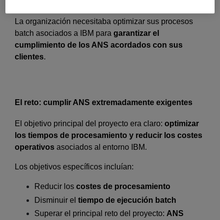
La organización necesitaba optimizar sus procesos
batch asociados a IBM para
garantizar el
cumplimiento de los ANS acordados con sus
clientes
.
El reto: cumplir ANS extremadamente exigentes
El objetivo principal del proyecto era claro:
optimizar
los tiempos de procesamiento y reducir los costes
operativos
asociados al entorno IBM.
Los objetivos específicos incluían:
Reducir los
costes de procesamiento
Disminuir el
tiempo de ejecución batch
Superar el principal reto del proyecto:
ANS