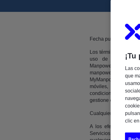
Fecha publicación juni
Los términos y condici
¡Tu 
uso de las funciona
ManpowerGroup: manpo
Las co
manpowergroup.es (cad
que má
MyManpower (disponibl
usamos
móviles, “Aplicación
social
condiciones se aplica
navega
gestione en el futuro 
cookie
Cualquier utilización d
pulsan
clic e
A los efectos del pre
Servicios, registrado
Recha