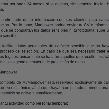
uenta por otros 24 meses si lo deseas, simplemente iniciand
ña.
artir parte de tu información con sus clientes para satis
tación. Por lo tanto, Manpower podría enviar tu CV e informa
 que se compartan tus datos sensibles ni tu fotografía, sube u
o sensible.
facilitar datos personales de carácter sensible que no ha
l proceso de selección. En caso de que sea necesario tratar e
es legales, únicamente se tratarán aquellos que resulten estri
mativa vigente en materia de protección de datos.
yManpower
o completo de MyManpower está reservado exclusivamente para
correo electrónico válida que hayan completado al menos una 
 servicio se activa automáticamente.
nar tu actividad como personal temporal: