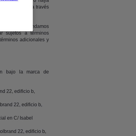
tentado acceder o haya
da y accesible a través
s, que te recomendamos
r sujetos a términos
 términos adicionales y
ran bajo la marca de
 22, edificio b,
rand 22, edificio b,
al en C/ Isabel
brand 22, edificio b,