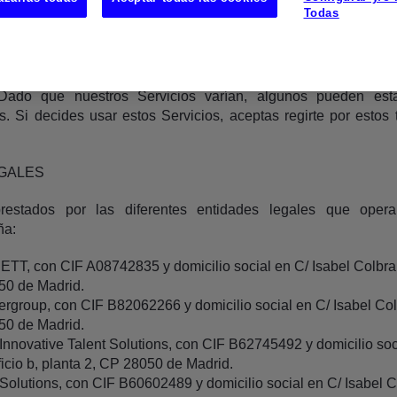
a página html, applets java u otros, y/o que acceda, haya in
Todas
ervicio, independientemente del código y/o tecnología utiliza
 o instalar la Aplicación, aceptas estos términos y condicione
 Dado que nuestros Servicios varían, algunos pueden esta
s. Si decides usar estos Servicios, aceptas regirte por estos
LEGALES
restados por las diferentes entidades legales que ope
ña:
T, con CIF A08742835 y domicilio social en C/ Isabel Colbrand
50 de Madrid.
group, con CIF B82062266 y domicilio social en C/ Isabel Colb
50 de Madrid.
novative Talent Solutions, con CIF B62745492 y domicilio soci
icio b, planta 2, CP 28050 de Madrid.
lutions, con CIF B60602489 y domicilio social en C/ Isabel Col