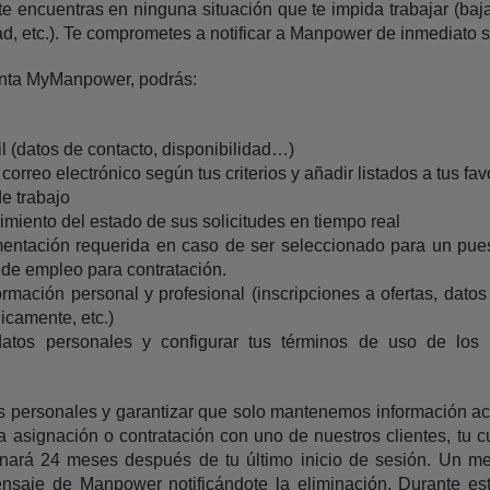
e encuentras en ninguna situación que te impida trabajar (baj
, etc.). Te comprometes a notificar a Manpower de inmediato si
enta MyManpower, podrás:
fil (datos de contacto, disponibilidad…)
correo electrónico según tus criterios y añadir listados a tus fav
de trabajo
imiento del estado de sus solicitudes en tiempo real
entación requerida en caso de ser seleccionado para un pues
a de empleo para contratación.
rmación personal y profesional (inscripciones a ofertas, datos 
icamente, etc.)
datos personales y configurar tus términos de uso de los 
s personales y garantizar que solo mantenemos información actu
a asignación o contratación con uno de nuestros clientes, tu 
ará 24 meses después de tu último inicio de sesión. Un me
mensaje de Manpower notificándote la eliminación. Durante e