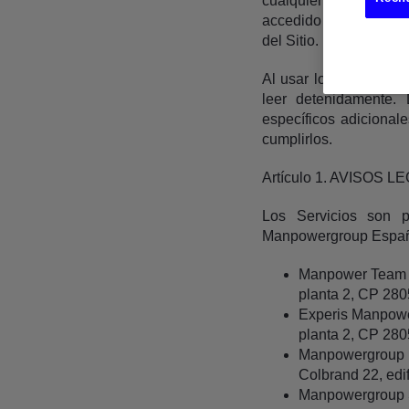
cualquier tipo, de un
accedido a cualquier S
del Sitio.
Al usar los Servicios
leer detenidamente.
específicos adicionale
cumplirlos.
Artículo 1. AVISOS 
Los Servicios son p
Manpowergroup Espa
Manpower Team ET
planta 2, CP 280
Experis Manpower
planta 2, CP 280
Manpowergroup In
Colbrand 22, edif
Manpowergroup So