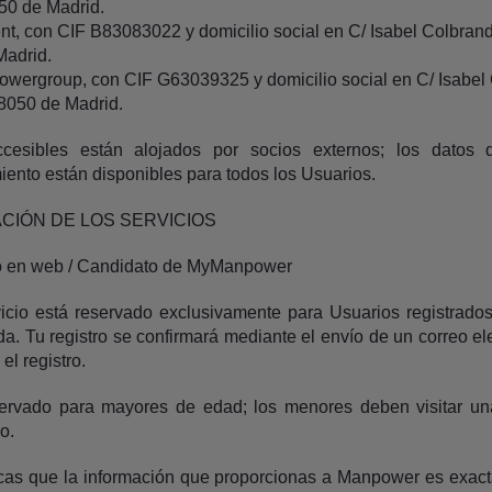
50 de Madrid.
, con CIF B83083022 y domicilio social en C/ Isabel Colbrand 2
Madrid.
ergroup, con CIF G63039325 y domicilio social en C/ Isabel C
28050 de Madrid.
ccesibles están alojados por socios externos; los datos 
ento están disponibles para todos los Usuarios.
TACIÓN DE LOS SERVICIOS
tro en web / Candidato de MyManpower
icio está reservado exclusivamente para Usuarios registrado
da. Tu registro se confirmará mediante el envío de un correo ele
el registro.
servado para mayores de edad; los menores deben visitar un
o.
ificas que la información que proporcionas a Manpower es exact