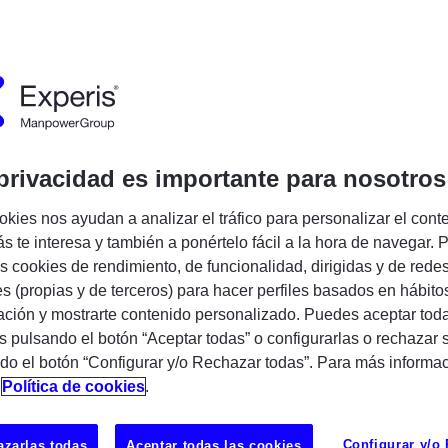
Encuentra tu próxima oportunidad IT
o de 2026. Versión 1.0.
ones de uso (T&C), regidas por la legislación española, tiene
privacidad es importante para nosotros
lidades y servicios (“Servicios”) accesibles en las dis
wer.es, experis.es, fundacionmanpowergroup.es/, mpgtalent
okies nos ayudan a analizar el tráfico para personalizar el cont
a una de ellas denominada individualmente “Sitio”) o a través 
s te interesa y también a ponértelo fácil a la hora de navegar. P
e para su descarga en los portales oficiales de los editores 
 cookies de rendimiento, de funcionalidad, dirigidas y de rede
”) publicada por Manpowergroup España (“Manpower”). Los
es (propias y de terceros) para hacer perfiles basados en hábito
n a los dominios indicados. Además, cualquier otro dominio o s
ción y mostrarte contenido personalizado. Puedes aceptar toda
también quedará sujeto a estos términos y condiciones.
s pulsando el botón “Aceptar todas” o configurarlas o rechazar 
e los Servicios se considerará realizada en territorio español.
do el botón “Configurar y/o Rechazar todas”. Para más informa
n
Política de cookies
.
sente, los términos "usted", "tú", "usuario", se refieren a cu
 o no registrado, que vea, haya intentado ver o haya visto 
Configurar y/o
zarlas todas
Aceptar todas las cookies