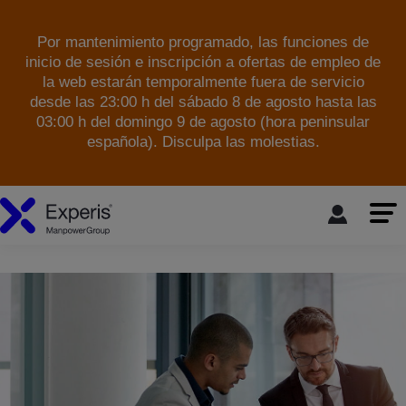
Por mantenimiento programado, las funciones de
inicio de sesión e inscripción a ofertas de empleo de
la web estarán temporalmente fuera de servicio
desde las 23:00 h del sábado 8 de agosto hasta las
03:00 h del domingo 9 de agosto (hora peninsular
española). Disculpa las molestias.
skip to the main content