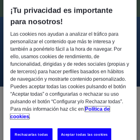
¡Tu privacidad es importante
para nosotros!
Talent, Multiplied.
Las cookies nos ayudan a analizar el tráfico para
personalizar el contenido que más te interesa y
Multiplica tu Talento con profesionales que aúnan los
también a ponértelo fácil a la hora de navegar. Por
conocimientos técnicos más buscados con las habilidades
ello, usamos cookies de rendimiento, de
sociales más demandadas. Una combinación clave para
funcionalidad, dirigidas y de redes sociales (propias y
sumar en competitividad
de terceros) para hacer perfiles basados en hábitos
de navegación y mostrarte contenido personalizado.
Puedes aceptar todas las cookies pulsando el botón
“Aceptar todas” o configurarlas o rechazar su uso
pulsando el botón “Configurar y/o Rechazar todas”.
Talento IT especializado
Para más información haz clic en
Política de
cookies
.
Las soluciones que necesitas hoy, puede que sean
diferentes a las de mañana. Por eso, seleccionamos el
Rechazarlas todas
Aceptar todas las cookies
Talento IT que requiere cada proyecto para lograr tus