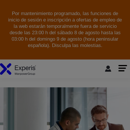
Por mantenimiento programado, las funciones de
inicio de sesión e inscripción a ofertas de empleo de
la web estarán temporalmente fuera de servicio
desde las 23:00 h del sábado 8 de agosto hasta las
03:00 h del domingo 9 de agosto (hora peninsular
española). Disculpa las molestias.
skip to the main content