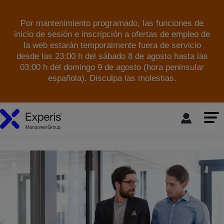
Por mantenimiento programado, las funciones de
inicio de sesión e inscripción a ofertas de empleo de
la web estarán temporalmente fuera de servicio
desde las 23:00 h del sábado 8 de agosto hasta las
03:00 h del domingo 9 de agosto (hora peninsular
española). Disculpa las molestias.
skip to the main content