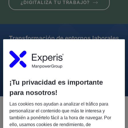
¿DIGITALIZA TU TRABAJO?
Transformación de entornos laborales
digitales
Te ayudamos en la implementación y mantenimiento de
entornos profesionales digitales eficaces y seguros con
soluciones de ingeniería para espacios de trabajo y de
soporte técnico al usuario final
¡Tu privacidad es importante
para nosotros!
Las cookies nos ayudan a analizar el tráfico para
personalizar el contenido que más te interesa y
Gestión de espacios de trabajo
también a ponértelo fácil a la hora de navegar. Por
digitales
ello, usamos cookies de rendimiento, de