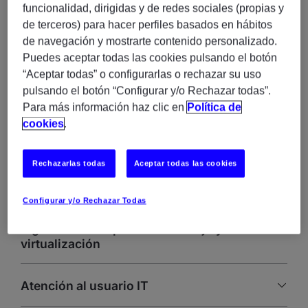
funcionalidad, dirigidas y de redes sociales (propias y
de terceros) para hacer perfiles basados en hábitos
Nuestra suite de servicios te ayuda a diseñar y mantener
unos espacios de trabajo digitales modernos, promoviendo
de navegación y mostrarte contenido personalizado.
estilos de trabajo flexibles y experiencias optimizadas para el
Puedes aceptar todas las cookies pulsando el botón
usuario.
“Aceptar todas” o configurarlas o rechazar su uso
pulsando el botón “Configurar y/o Rechazar todas”.
Para más información haz clic en
Política de
cookies
.
Formación y recursos profesionales
Rechazarlas todas
Aceptar todas las cookies
Soporte a proyectos y productos
Configurar y/o Rechazar Todas
Ingeniería de espacios de trabajo y
virtualización
Atención al usuario IT