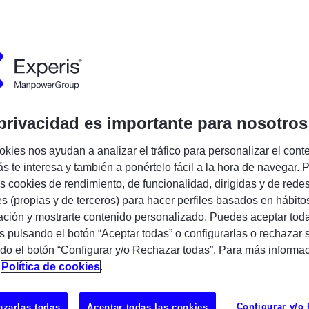
alores propios
Encuentra tu próxima oportunidad IT
privacidad es importante para nosotros
okies nos ayudan a analizar el tráfico para personalizar el cont
s te interesa y también a ponértelo fácil a la hora de navegar. P
 cookies de rendimiento, de funcionalidad, dirigidas y de rede
RIDAD DE LA INFORMACIÓN
es (propias y de terceros) para hacer perfiles basados en hábito
ción y mostrarte contenido personalizado. Puedes aceptar toda
antada una política de gestión Seguridad de los Sistemas de In
s pulsando el botón “Aceptar todas” o configurarlas o rechazar 
actual y avanzar hacia la visión que se tiene para la empresa en
do el botón “Configurar y/o Rechazar todas”. Para más informa
y diferenciales
n
Política de cookies
.
lítica mantener y mejorar el Sistema de Gestión de Seguridad d
 prevención y la mejora continua, que alcance a todas las activ
Configurar y/o
zarlas todas
Aceptar todas las cookies