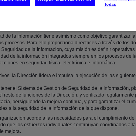
Todas
idad de la Información es coherente con los objetivos establecid
imientos sistemáticos que entienda oportunos y comprueba si lo
 su correcto desarrollo.
ad de la Información tiene asimismo como objetivo garantizar la
os procesos. Para ello proporciona directrices a través de los 
Seguridad de la Información, cuya misión es definir operativa
idad de la información integrados siempre en los procesos de 
acciones en seguridad física, electrónica e informática.
ivos, la Dirección lidera e impulsa la ejecución de las siguient
tener el Sistema de Gestión de Seguridad de la Información, p
l resto de funciones de la Dirección, y verificado regularmente
acia, persiguiendo la mejora continua, y para garantizar el cum
bles a la seguridad de la información de la que dispone.
organización acorde a las necesidades para el cumplimiento de 
o que los esfuerzos individuales contribuyan coordinados a la
de mejora.