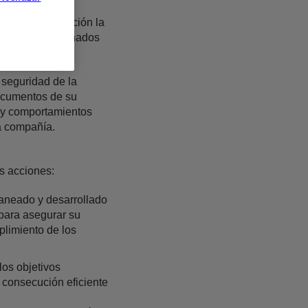
os por la Dirección la
s recursos asignados
 seguridad de la
documentos de su
s y comportamientos
la compañía.
es acciones:
laneado y desarrollado
 para asegurar su
plimiento de los
los objetivos
 consecución eficiente