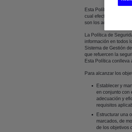
Esta Política de Segur
cual efectúa los segu
son los adecuados para
La Política de Segurid
información en todos l
Sistema de Gestión de 
que refuercen la segur
Esta Política conlleva 
Para alcanzar los objet
Establecer y man
en conjunto con e
adecuación y efic
requisitos aplica
Estructurar una 
marcados, de mod
de los objetivos 