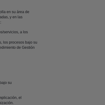
olla en su área de
adas, y en las
:
s/servicios, a los
os, los procesos bajo su
cedimiento de Gestión
 bajo su
plicación, el
nización.