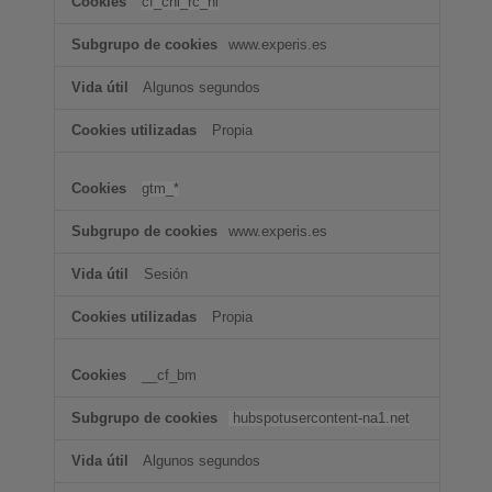
cf_chl_rc_ni
www.experis.es
Algunos segundos
Propia
gtm_*
www.experis.es
Sesión
Propia
__cf_bm
hubspotusercontent-na1.net
Algunos segundos