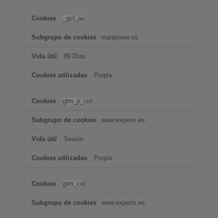
_gcl_au
manpower.es
89 Días
Propia
gtm_jr_cid
www.experis.es
Sesión
Propia
gtm_cid
www.experis.es