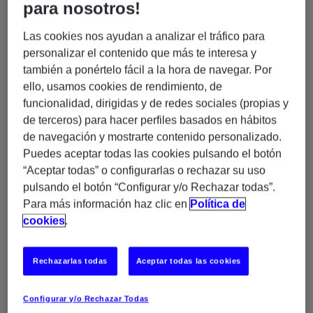
para nosotros!
dominio diferente al dominio del sitio web que está
visitando) para nuestros estudios de anuncios y marketing.
Específicamente, usamos las cookies y otras tecnologías
Las cookies nos ayudan a analizar el tráfico para
de seguimiento para los siguientes propósitos:
personalizar el contenido que más te interesa y
Cookies de rendimiento
también a ponértelo fácil a la hora de navegar. Por
Estas cookies nos permiten contar las visitas y fuentes de
ello, usamos cookies de rendimiento, de
circulación para poder medir y mejorar el desempeño de
nuestro sitio. Nos ayudan a saber qué páginas son las más
funcionalidad, dirigidas y de redes sociales (propias y
o menos populares, y ver cuántas personas visitan el sitio.
Toda la información que recogen estas cookies es agregada
de terceros) para hacer perfiles basados en hábitos
y, por lo tanto, anónima. Si no permite estas cookies no
sabremos cuándo visitó nuestro sitio, y por lo tanto no
de navegación y mostrarte contenido personalizado.
podremos saber cuándo lo visitó.
Puedes aceptar todas las cookies pulsando el botón
Cookies
“Aceptar todas” o configurarlas o rechazar su uso
_hjTLDTest
de
rendimiento
pulsando el botón “Configurar y/o Rechazar todas”.
experis.es
Para más información haz clic en
Política de
cookies
.
Sesión
Propia
Rechazarlas todas
Aceptar todas las cookies
_hjSession_xxxxxx
Configurar y/o Rechazar Todas