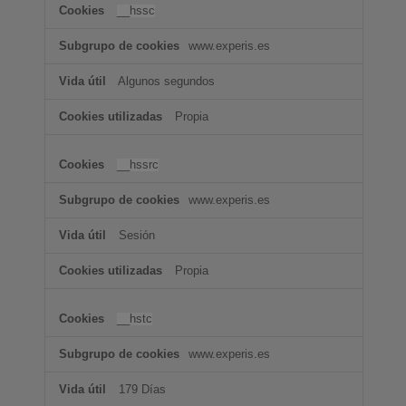
Cookies
__hssc
de
funcionalidad
www.experis.es
Algunos segundos
Propia
__hssrc
www.experis.es
Sesión
Propia
__hstc
www.experis.es
179 Días