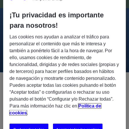
¡Tu privacidad es importante
Soluciones de consultoría escalables
para nosotros!
Damos respuesta a situaciones que pueden surgir en
Las cookies nos ayudan a analizar el tráfico para
cualquier compañía, como un aumento repentino de la
personalizar el contenido que más te interesa y
demanda, recursos profesionales temporales o proyectos de
también a ponértelo fácil a la hora de navegar. Por
una duración determinada
ello, usamos cookies de rendimiento, de
funcionalidad, dirigidas y de redes sociales (propias y
de terceros) para hacer perfiles basados en hábitos
de navegación y mostrarte contenido personalizado.
Puedes aceptar todas las cookies pulsando el botón
Servicios de consultoría IT
“Aceptar todas” o configurarlas o rechazar su uso
pulsando el botón “Configurar y/o Rechazar todas”.
Para más información haz clic en
Política de
Contamos con un equipo de expertos y partners que
cookies
.
analizarán tu infraestructura IT y te asesorarán acerca de la
manera más eficiente y óptima de emprender la
transformación digital de tu negocio.