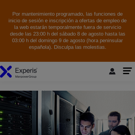
Por mantenimiento programado, las funciones de
inicio de sesión e inscripción a ofertas de empleo de
la web estarán temporalmente fuera de servicio
desde las 23:00 h del sábado 8 de agosto hasta las
03:00 h del domingo 9 de agosto (hora peninsular
española). Disculpa las molestias.
skip to the main content