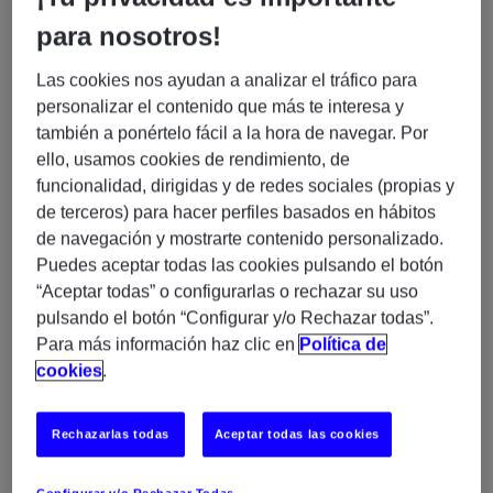
🌱
Lo que vas a hacer
para nosotros!
Formarás parte de un equipo de soporte encargado de
garantizar la continuidad del servicio durante fines de
Las cookies nos ayudan a analizar el tráfico para
semana y festivos.
personalizar el contenido que más te interesa y
Atención y resolución de incidencias de primer
también a ponértelo fácil a la hora de navegar. Por
nivel.
ello, usamos cookies de rendimiento, de
Registro, seguimiento y escalado de incidencias
funcionalidad, dirigidas y de redes sociales (propias y
cuando sea necesario.
de terceros) para hacer perfiles basados en hábitos
Monitorización de servicios y sistemas.
de navegación y mostrarte contenido personalizado.
Gestión de tickets mediante herramientas de
Puedes aceptar todas las cookies pulsando el botón
soporte.
“Aceptar todas” o configurarlas o rechazar su uso
Comunicación con diferentes equipos técnicos
pulsando el botón “Configurar y/o Rechazar todas”.
para asegurar la continuidad del servicio.
Para más información haz clic en
Política de
Documentación de incidencias y actuaciones
cookies
.
realizadas.
Colaboración en un entorno dinámico, orientado
Rechazarlas todas
Aceptar todas las cookies
a la calidad del servicio.