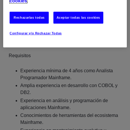
cookies
.
Management Services).
Interlocución con cliente para la toma de
Rechazarlas todas
Aceptar todas las cookies
requisitos y seguimiento de desarrollos (según
nivel de experiencia).
Configurar y/o Rechazar Todas
Requisitos
Experiencia mínima de 4 años como Analista
Programador Mainframe.
Amplia experiencia en desarrollo con COBOL y
DB2.
Experiencia en análisis y programación de
aplicaciones Mainframe.
Conocimientos de herramientas del ecosistema
Mainframe.