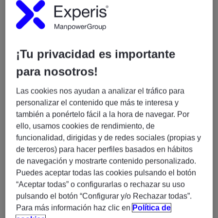
Funciones:
¡Tu privacidad es importante
Análisis funcional y técnico de aplicaciones en
entorno Mainframe.
para nosotros!
Desarrollo, mantenimiento correctivo y evolutivo
de aplicaciones en COBOL-DB2.
Las cookies nos ayudan a analizar el tráfico para
personalizar el contenido que más te interesa y
Análisis, diseño y programación de nuevos
también a ponértelo fácil a la hora de navegar. Por
desarrollos.
ello, usamos cookies de rendimiento, de
Resolución de incidencias y soporte sobre
funcionalidad, dirigidas y de redes sociales (propias y
aplicaciones en producción.
de terceros) para hacer perfiles basados en hábitos
Realización de pruebas unitarias y apoyo en
de navegación y mostrarte contenido personalizado.
pruebas integradas.
Puedes aceptar todas las cookies pulsando el botón
Elaboración y actualización de documentación
“Aceptar todas” o configurarlas o rechazar su uso
técnica.
pulsando el botón “Configurar y/o Rechazar todas”.
Colaboración con equipos multidisciplinares
Para más información haz clic en
Política de
dentro de un servicio AMS (Application