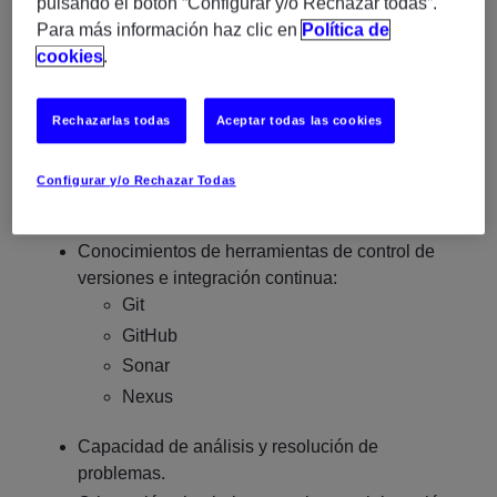
pulsando el botón “Configurar y/o Rechazar todas”.
Experiencia trabajando con entornos Big Data
Para más información haz clic en
Política de
como:
cookies
.
Azure Databricks
Amazon EMR
Rechazarlas todas
Aceptar todas las cookies
Hive
Cloudera
Configurar y/o Rechazar Todas
Otros ecosistemas basados en Spark
Conocimientos de herramientas de control de
versiones e integración continua:
Git
GitHub
Sonar
Nexus
Capacidad de análisis y resolución de
problemas.