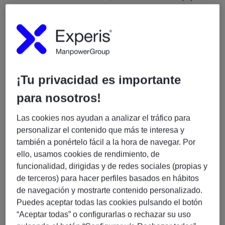
multidisciplinares en la construcción de soluciones
analíticas y procesos de datos escalables.
Requisitos
Más de 3 años de experiencia en entornos de
¡Tu privacidad es importante
datos y programación.
para nosotros!
Experiencia en reporting y visualización de datos
con
Qlik Sense
.
Las cookies nos ayudan a analizar el tráfico para
Conocimientos sólidos de
SQL
(ANSI SQL, Hive
personalizar el contenido que más te interesa y
SQL, Spark SQL o similares).
también a ponértelo fácil a la hora de navegar. Por
Experiencia con
Apache Spark
.
ello, usamos cookies de rendimiento, de
Dominio de al menos uno de los siguientes
funcionalidad, dirigidas y de redes sociales (propias y
lenguajes:
de terceros) para hacer perfiles basados en hábitos
Python
de navegación y mostrarte contenido personalizado.
Scala
Puedes aceptar todas las cookies pulsando el botón
Java
“Aceptar todas” o configurarlas o rechazar su uso