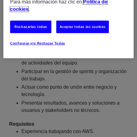
Para más información haz clic en
Política de
Integrar y consumir servicios de IA mediante
cookies
.
APIs y SDKs.
Analizar, transformar y explotar información
Rechazarlas todas
Aceptar todas las cookies
utilizando SQL y plataformas de datos.
Colaborar en la definición de requisitos
Configurar y/o Rechazar Todas
funcionales y técnicos.
Coordinar tareas, planificaciones y seguimiento
de actividades del equipo.
Participar en la gestión de sprints y organización
del trabajo.
Actuar como punto de unión entre negocio y
tecnología.
Presentar resultados, avances y soluciones a
usuarios y stakeholders no técnicos.
Requisitos
Experiencia trabajando con AWS.