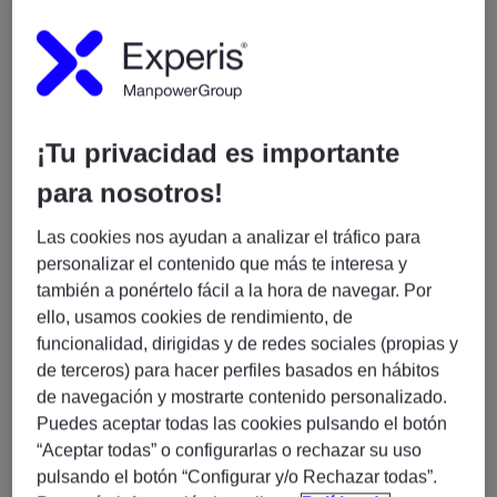
proyecto de transformación tecnológica donde actuará
como enlace entre el equipo técnico y las áreas de
negocio.
¿Cuál será tu misión?
Formarás parte de iniciativas de IA y Datos,
¡Tu privacidad es importante
colaborando en el diseño, despliegue y evolución de
para nosotros!
soluciones basadas en Inteligencia Artificial
Generativa, participando tanto en la parte técnica
Las cookies nos ayudan a analizar el tráfico para
como en la coordinación funcional del proyecto.
personalizar el contenido que más te interesa y
también a ponértelo fácil a la hora de navegar. Por
Funciones
ello, usamos cookies de rendimiento, de
funcionalidad, dirigidas y de redes sociales (propias y
Participar en proyectos de Inteligencia Artificial
de terceros) para hacer perfiles basados en hábitos
Generativa sobre entornos AWS.
de navegación y mostrarte contenido personalizado.
Trabajar con servicios como SageMaker, Athena,
Puedes aceptar todas las cookies pulsando el botón
Jupyter Notebook y herramientas asociadas al
“Aceptar todas” o configurarlas o rechazar su uso
ecosistema Cloud.
pulsando el botón “Configurar y/o Rechazar todas”.
Desarrollar y mantener soluciones en Python.