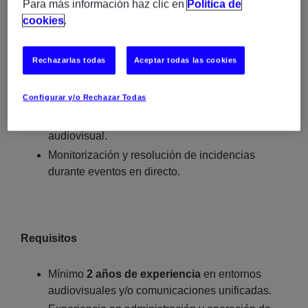
Para más información haz clic en
Política de
Operación de plataformas de videoconferencia
cookies
.
corporativa, especialmente
Cisco Webex
.
Soporte técnico a usuarios en reuniones de alto
Rechazarlas todas
Aceptar todas las cookies
nivel, tanto presenciales como en remoto
(videoconferencia y streaming).
Configurar y/o Rechazar Todas
Instalación, cableado y mantenimiento de
terminales telefónicos y equipamiento
audiovisual.
Monitorización y resolución de incidencias
durante eventos en directo.
Requisitos
Mínimo
2 años de experiencia
en entornos
audiovisuales y/o comunicaciones unificadas.