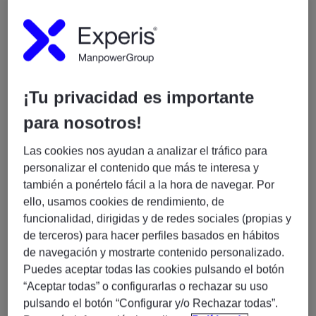
Funciones
¡Tu privacidad es importante
para nosotros!
Administración, operación y mantenimiento de
sistemas de conferencia y debate
Bosch
Las cookies nos ayudan a analizar el tráfico para
Dicentis
basados en tecnología
Dante
.
personalizar el contenido que más te interesa y
Gestión y soporte de infraestructuras de
también a ponértelo fácil a la hora de navegar. Por
comunicaciones y telefonía basadas en
Alcatel
ello, usamos cookies de rendimiento, de
OXE
y
OmniVista
.
funcionalidad, dirigidas y de redes sociales (propias y
Administración y operación de mesas de mezcla
de terceros) para hacer perfiles basados en hábitos
de audio
Yamaha
.
de navegación y mostrarte contenido personalizado.
Configuración, operación y soporte en
Puedes aceptar todas las cookies pulsando el botón
retransmisiones de eventos mediante streaming
“Aceptar todas” o configurarlas o rechazar su uso
con herramientas como
vMix, OBS Studio o
pulsando el botón “Configurar y/o Rechazar todas”.
Tricaster
.