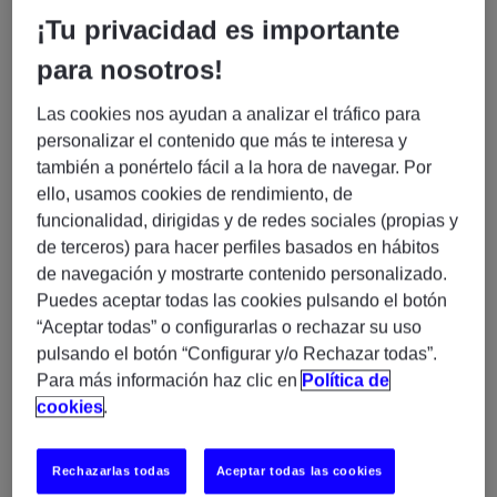
¡Tu privacidad es importante
Buscamos un/a
Android Developer Senior
con
experiencia sólida en
Kotlin y Android SDK
para
para nosotros!
incorporarse a un proyecto internacional de desarrollo
de producto.
Las cookies nos ayudan a analizar el tráfico para
personalizar el contenido que más te interesa y
Trabajarás en un entorno global, desarrollando
también a ponértelo fácil a la hora de navegar. Por
soluciones mobile de alto impacto junto a equipos
ello, usamos cookies de rendimiento, de
técnicos internacionales.
funcionalidad, dirigidas y de redes sociales (propias y
de terceros) para hacer perfiles basados en hábitos
de navegación y mostrarte contenido personalizado.
🛠️
Responsabilidades
Puedes aceptar todas las cookies pulsando el botón
Desarrollo de aplicaciones Android con
Kotlin y
“Aceptar todas” o configurarlas o rechazar su uso
Android SDK
pulsando el botón “Configurar y/o Rechazar todas”.
Para más información haz clic en
Política de
Diseño y evolución de arquitectura del producto
cookies
.
Desarrollo de funcionalidades escalables y
mantenibles
Integración con APIs y servicios backend
Rechazarlas todas
Aceptar todas las cookies