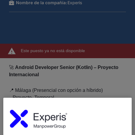
Nombre de la compañía:
Experis
Este puesto ya no está disponible
🚀
Android Developer Senior (Kotlin) – Proyecto
Internacional
📍 Málaga (Presencial con opción a híbrido)
Proyecto- Temporal
💰
45.000 € brutos/año + beneficios
🌟
Sobre el proyecto