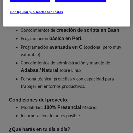
Perfil que necesitamos:
Configurar y/o Rechazar Todas
administración de
Experiencia sólida en
sistemas Linux RHEL
.
creación de scripts en Bash
Conocimientos de
.
básica en Perl
Programación
.
avanzada en C
Programación
(opcional pero muy
valorable).
Conocimientos de administración y manejo de
Adabas / Natural
sobre Linux.
Persona técnica, proactiva y con capacidad para
trabajar en entornos productivos.
Condiciones del proyecto:
100% Presencial
Modalidad:
Madrid
Incorporación: lo antes posible.
¿Qué harás en tu día a día?