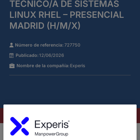
TÉCNICO/A DE SISTEMAS
LINUX RHEL – PRESENCIAL
MADRID (H/M/X)
Número de referencia:
727750
Publicado:
12/06/2026
Nombre de la compañía:
Experis
Este puesto ya no está disponible
¿Quiénes somos?