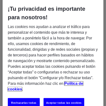
Experis, somos una compañía especializada en servicios
¡Tu privacidad es importante
profesionales y gestión de proyectos IT asociados a
para nosotros!
nuestras 3 prácticas: Business Transformation, Cloud &
Infrastructure y Enterprise Applications. En la actualidad
Las cookies nos ayudan a analizar el tráfico para
combinamos nuestras soluciones tecnológicas con las
personalizar el contenido que más te interesa y
habilidades más demandadas del mercado. Además,
también a ponértelo fácil a la hora de navegar. Por
ello, usamos cookies de rendimiento, de
proporcionamos formación especializada asociada a las
funcionalidad, dirigidas y de redes sociales (propias y
líneas de servicio antes mencionadas. Contamos con una
de terceros) para hacer perfiles basados en hábitos
plantilla de más de 1.800 profesionales especializados en IT
de navegación y mostrarte contenido personalizado.
en España y presencia internacional en 54 países.
Puedes aceptar todas las cookies pulsando el botón
“Aceptar todas” o configurarlas o rechazar su uso
¿Qué buscamos?
pulsando el botón “Configurar y/o Rechazar todas”.
Para más información haz clic en
Política de
Técnico/a de Sistemas
En Experis buscamos un/a
cookies
.
Linux RHEL con desarrollo Perl y C – Presencial
Madrid (H/M/X)
Rechazarlas todas
Aceptar todas las cookies