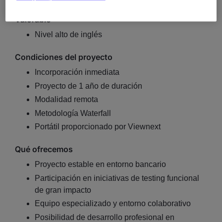
Valorable
Nivel alto de inglés
Condiciones del proyecto
Incorporación inmediata
Proyecto de 1 año de duración
Modalidad remota
Metodología Waterfall
Portátil proporcionado por Viewnext
Qué ofrecemos
Proyecto estable en entorno bancario
Participación en iniciativas de testing funcional
de gran impacto
Equipo especializado y entorno colaborativo
Posibilidad de desarrollo profesional en