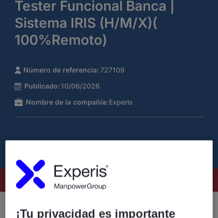
Tester Funcional Banca |
Sistema IRIS (H/M/X)(
100%Remoto)
Número de referencia:
727109
Publicado:
10/06/2026
Nombre de la compañía:
Experis
Este puesto ya no está disponible
Tester Funcional Banca | Sistema IRIS (H/M/X)
¡Tu privacidad es importante