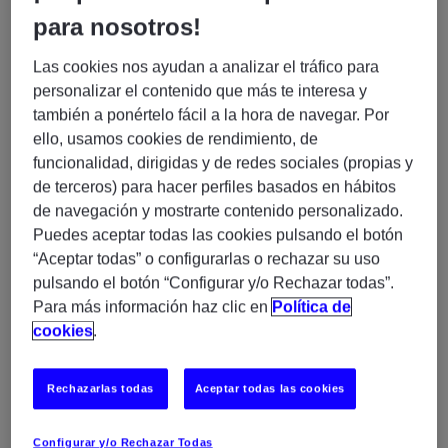
para nosotros!
En Experis buscamos un/a
Tester Funcional
con
experiencia en entorno bancario para incorporarse a
Las cookies nos ayudan a analizar el tráfico para
un proyecto estable de larga duración.
personalizar el contenido que más te interesa y
también a ponértelo fácil a la hora de navegar. Por
La persona seleccionada participará en pruebas
ello, usamos cookies de rendimiento, de
funcionales dentro de un entorno Waterfall, trabajando
funcionalidad, dirigidas y de redes sociales (propias y
sobre el sistema IRIS del cliente.
de terceros) para hacer perfiles basados en hábitos
de navegación y mostrarte contenido personalizado.
Requisitos imprescindibles
Puedes aceptar todas las cookies pulsando el botón
“Aceptar todas” o configurarlas o rechazar su uso
Entre 1 y 3 años de experiencia como Tester
pulsando el botón “Configurar y/o Rechazar todas”.
Funcional
Para más información haz clic en
Política de
Experiencia en sector banca
cookies
.
Conocimiento y experiencia con el sistema IRIS
del cliente
Experiencia en ejecución y validación de
Rechazarlas todas
Aceptar todas las cookies
pruebas funcionales
Capacidad de análisis y documentación
Configurar y/o Rechazar Todas