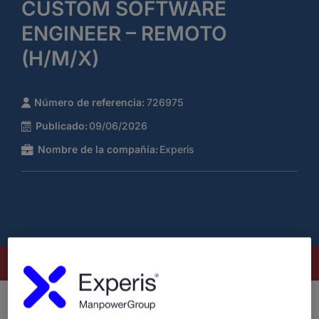
CUSTOM SOFTWARE
ENGINEER – REMOTO
(H/M/X)
Número de referencia:
726975
Publicado:
09/06/2026
Nombre de la compañía:
Experis
Este puesto ya no está disponible
¿Quiénes somos?