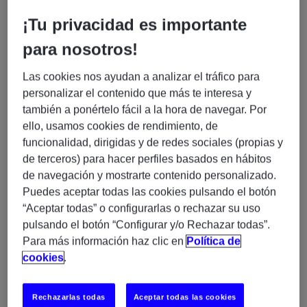
Experis, somos una compañía especializada en servicios
¡Tu privacidad es importante
profesionales y gestión de proyectos IT asociados a
para nosotros!
nuestras 3 prácticas: Business Transformation, Cloud &
Infrastructure y Enterprise Applications. En la actualidad
Las cookies nos ayudan a analizar el tráfico para
combinamos nuestras soluciones tecnológicas con las
personalizar el contenido que más te interesa y
habilidades más demandadas del mercado. Además,
también a ponértelo fácil a la hora de navegar. Por
proporcionamos formación especializada asociada a las
ello, usamos cookies de rendimiento, de
líneas de servicio antes mencionadas. Contamos con una
funcionalidad, dirigidas y de redes sociales (propias y
plantilla de más de 1.800 profesionales especializados en IT
de terceros) para hacer perfiles basados en hábitos
en España y presencia internacional en 54 países.
de navegación y mostrarte contenido personalizado.
Puedes aceptar todas las cookies pulsando el botón
¿Qué buscamos?
“Aceptar todas” o configurarlas o rechazar su uso
pulsando el botón “Configurar y/o Rechazar todas”.
Custom Software Engineer
En Experis buscamos un/a
Para más información haz clic en
Política de
(H/M/X)
cookies
.
Perfil que necesitamos:
Rechazarlas todas
Aceptar todas las cookies