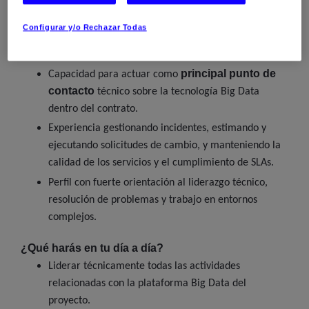
Líder Técnico
Experiencia consolidada como
o
Configurar y/o Rechazar Todas
Custom Software Engineer
Big
en entornos
Data
.
principal punto de
Capacidad para actuar como
contacto
técnico sobre la tecnología Big Data
dentro del contrato.
Experiencia gestionando incidentes, estimando y
ejecutando solicitudes de cambio, y manteniendo la
calidad de los servicios y el cumplimiento de SLAs.
Perfil con fuerte orientación al liderazgo técnico,
resolución de problemas y trabajo en entornos
complejos.
¿Qué harás en tu día a día?
Liderar técnicamente todas las actividades
relacionadas con la plataforma Big Data del
proyecto.