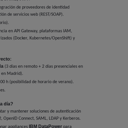
tegración de proveedores de identidad
tión de servicios web (REST/SOAP).
rio).
encia en API Gateway, plataformas IAM,
izados (Docker, Kubernetes/OpenShift) y
ecto:
da
(3 días en remoto + 2 días presenciales en
e en Madrid).
:00 h (posibilidad de horario de verano).
jes.
a día?
tar y mantener soluciones de autenticación
, OpenID Connect, SAML, LDAP y Kerberos.
IBM DataPower
ionar appliances
para