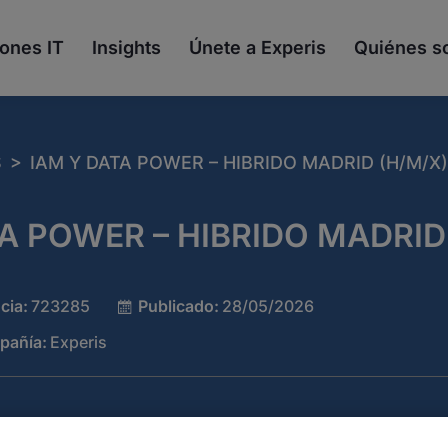
ones IT
Insights
Únete a Experis
Quiénes 
>
S
IAM Y DATA POWER – HIBRIDO MADRID (H/M/X)
TA POWER – HIBRIDO MADRID
cia:
723285
Publicado:
28/05/2026
pañía:
Experis