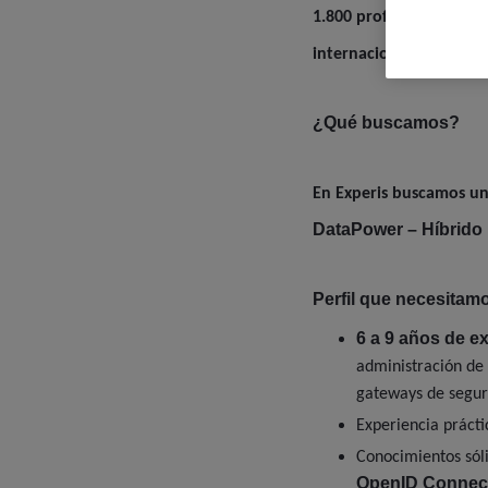
1.800 profesionales esp
internacional en 54 país
¿Qué buscamos?
En Experis buscamos u
DataPower – Híbrido 
Perfil que necesitam
6 a 9 años de e
administración de
gateways de segur
Experiencia práct
Conocimientos sóli
OpenID Connec