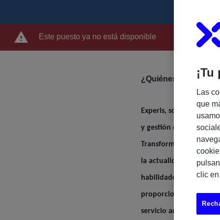
Este puesto ya no está disponible
¡Tu 
¿Quiénes somos?
Las co
que má
Experis, somos una comp
usamos
social
y gestión de proyectos I
navega
Transformation, Cloud &
cookie
la actualidad combinam
pulsan
clic e
habilidades más deman
proporcionamos formació
Recha
servicio antes mencion