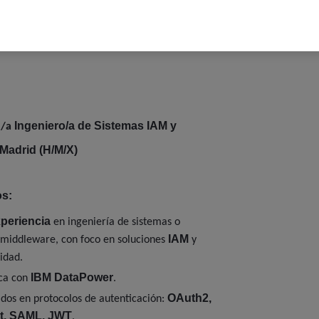
ecializados en IT en España y presencia
es.
Ingeniero/a de Sistemas IAM y
n/a
Madrid (H/M/X)
os:
xperiencia
en ingeniería de sistemas o
IAM
 middleware, con foco en soluciones
y
idad.
IBM DataPower
ica con
.
OAuth2,
dos en protocolos de autenticación:
t, SAML, JWT
.