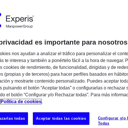
Encuentra tu próxima oportunidad IT
privacidad es importante para nosotros
okies nos ayudan a analizar el tráfico para personalizar el cont
s te interesa y también a ponértelo fácil a la hora de navegar. P
añía especializada en servicios profesionales
 cookies de rendimiento, de funcionalidad, dirigidas y de rede
es (propias y de terceros) para hacer perfiles basados en hábito
T asociados a nuestras 3 prácticas: Business
ción y mostrarte contenido personalizado. Puedes aceptar toda
 Infrastructure y Enterprise Applications. En
s pulsando el botón “Aceptar todas” o configurarlas o rechazar 
os nuestras soluciones tecnológicas con las
do el botón “Configurar y/o Rechazar todas”. Para más informa
UBICAC
n
Política de cookies
.
dadas del mercado. Además,
Barcelona
n especializada asociada a las líneas de
Configurar y/o
zarlas todas
Aceptar todas las cookies
adas. Contamos con una plantilla de más de
Todas