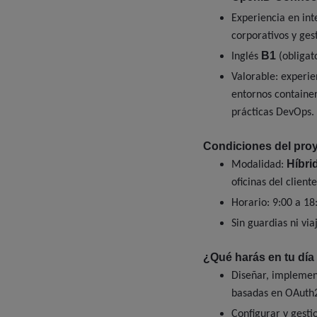
Experiencia en in
corporativos y ges
B1
Inglés
(obligato
Valorable: experi
entornos container
prácticas DevOps.
Condiciones del proy
Híbri
Modalidad:
oficinas del client
Horario: 9:00 a 18
Sin guardias ni via
¿Qué harás en tu día 
Diseñar, implemen
basadas en OAuth2
Configurar y gest