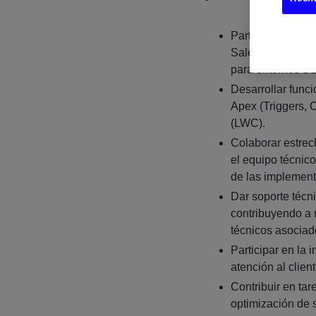
Participar en el
Salesforce dentr
para entornos B
Desarrollar func
Apex (Triggers,
(LWC).
Colaborar estrec
el equipo técnico
de las implement
Dar soporte técn
contribuyendo a r
técnicos asociad
Participar en la 
atención al clien
Contribuir en tar
optimización de 