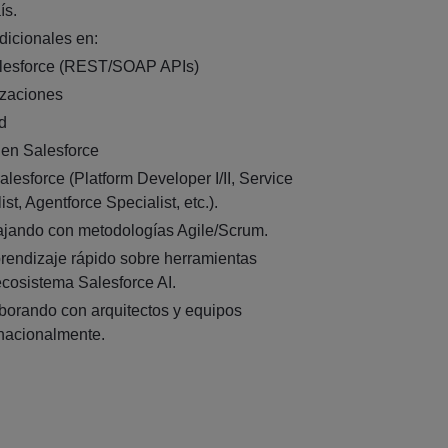
ís.
icionales en:
alesforce (REST/SOAP APIs)
izaciones
d
en Salesforce
alesforce (Platform Developer I/II, Service
st, Agentforce Specialist, etc.).
ajando con metodologías Agile/Scrum.
endizaje rápido sobre herramientas
cosistema Salesforce AI.
borando con arquitectos y equipos
rnacionalmente.