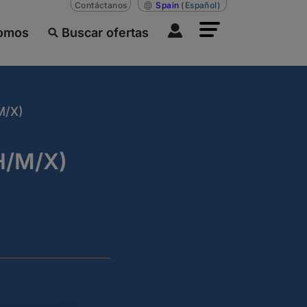
Contáctanos
Spain
(Español)
somos
Buscar ofertas
M/X)
H/M/X)