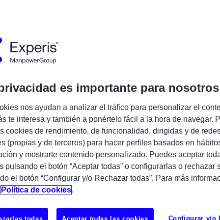
Encuentra tu próxima oportunidad IT
 Grupo Manpower, buscamos talento para
privacidad es importante para nosotros
ión digital de nuestros clientes. Si eres una
n ganas de crecer profesionalmente y
okies nos ayudan a analizar el tráfico para personalizar el cont
ctos innovadores, ¡queremos conocerte!
s te interesa y también a ponértelo fácil a la hora de navegar. P
 cookies de rendimiento, de funcionalidad, dirigidas y de rede
de Desarrollador Salesforce para
es (propias y de terceros) para hacer perfiles basados en hábito
portante proyecto en modalidad 100%
ción y mostrarte contenido personalizado. Puedes aceptar toda
UBICAC
s pulsando el botón “Aceptar todas” o configurarlas o rechazar 
do el botón “Configurar y/o Rechazar todas”. Para más informa
Esplugues
n
Política de cookies
.
Configurar y/o
zarlas todas
Aceptar todas las cookies