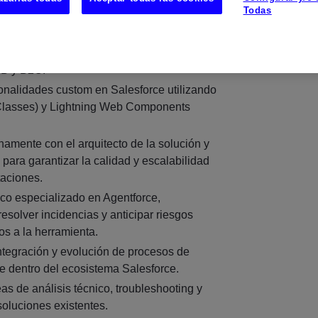
Todas
 desarrollo e implementación de soluciones
o de proyectos globales de Service Cloud
2B y B2C.
ionalidades custom en Salesforce utilizando
 Classes) y Lightning Web Components
hamente con el arquitecto de la solución y
 para garantizar la calidad y escalabilidad
aciones.
ico especializado en Agentforce,
esolver incidencias y anticipar riesgos
os a la herramienta.
integración y evolución de procesos de
te dentro del ecosistema Salesforce.
eas de análisis técnico, troubleshooting y
soluciones existentes.