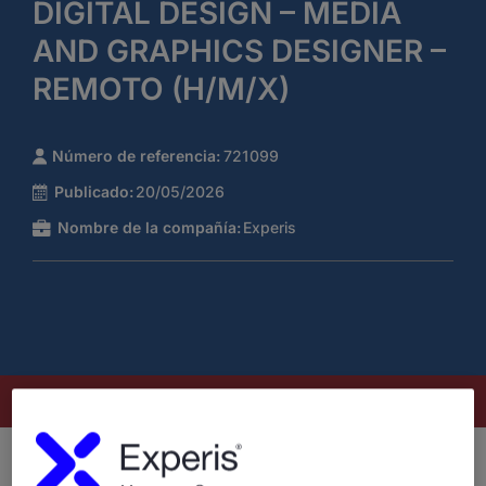
DIGITAL DESIGN – MEDIA
AND GRAPHICS DESIGNER –
REMOTO (H/M/X)
Número de referencia:
721099
Publicado:
20/05/2026
Nombre de la compañía:
Experis
Este puesto ya no está disponible
¿Quiénes somos?