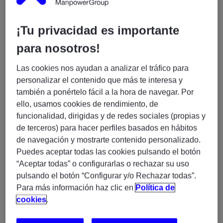
Experis, somos una compañía especializada en servicios
profesionales y gestión de proyectos IT asociados a
¡Tu privacidad es importante
nuestras 3 prácticas: Business Transformation, Cloud &
para nosotros!
Infrastructure y Enterprise Applications. En la actualidad
combinamos nuestras soluciones tecnológicas con las
Las cookies nos ayudan a analizar el tráfico para
habilidades más demandadas del mercado. Además,
personalizar el contenido que más te interesa y
proporcionamos formación especializada asociada a las
también a ponértelo fácil a la hora de navegar. Por
líneas de servicio antes mencionadas. Contamos con una
ello, usamos cookies de rendimiento, de
plantilla de más de 1.800 profesionales especializados en IT
funcionalidad, dirigidas y de redes sociales (propias y
en España y presencia internacional en 54 países.
de terceros) para hacer perfiles basados en hábitos
de navegación y mostrarte contenido personalizado.
¿Qué buscamos?
Puedes aceptar todas las cookies pulsando el botón
“Aceptar todas” o configurarlas o rechazar su uso
Digital Designer / Media and
En Experis buscamos un/a
pulsando el botón “Configurar y/o Rechazar todas”.
Graphics Designer (H/M/X)
100% Remoto
–
Para más información haz clic en
Política de
cookies
.
Perfil que necesitamos: