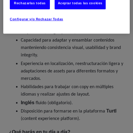
Rechazarlas todas
Aceptar todas las cookies
Diseñador/a Gráfico
Experiencia sólida como
Digital
Configurar y/o Rechazar Todas
Dominio de diseño dentro de sistemas de identidad
corporativa (design systems).
Capacidad para adaptar y ensamblar contenidos
manteniendo consistencia visual, usabilidad y brand
integrity.
Experiencia en localización, reestructuración ligera y
adaptaciones de assets para diferentes formatos y
mercados.
Habilidades para trabajar con copy en múltiples
idiomas y realizar ajustes de layout.
Inglés
fluido (obligatorio).
Turtl
Disposición para formarse en la plataforma
(content experience platform).
¿Qué harás en tu día a día?