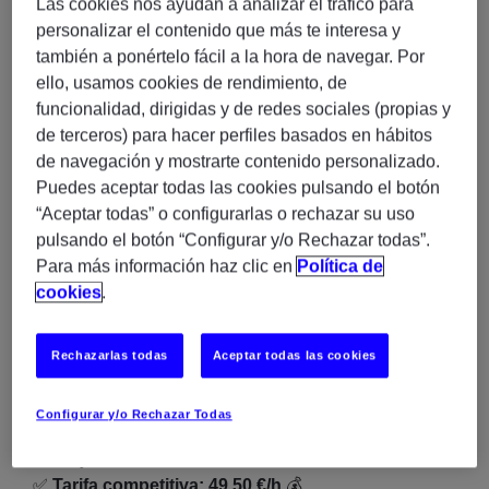
Las cookies nos ayudan a analizar el tráfico para
Desarrollo de integraciones mediante
MuleSoft
personalizar el contenido que más te interesa y
también a ponértelo fácil a la hora de navegar. Por
Trabajo con
APIs y arquitectura de servicios
ello, usamos cookies de rendimiento, de
Participación en proyectos de conexión entre
funcionalidad, dirigidas y de redes sociales (propias y
sistemas
de terceros) para hacer perfiles basados en hábitos
Colaboración en entornos técnicos dinámicos
de navegación y mostrarte contenido personalizado.
Puedes aceptar todas las cookies pulsando el botón
🔹 ¿Qué buscamos?
“Aceptar todas” o configurarlas o rechazar su uso
pulsando el botón “Configurar y/o Rechazar todas”.
Experiencia en
MuleSoft development
Para más información haz clic en
Política de
Conocimientos en integración de APIs
cookies
.
Perfil
mid-level
con autonomía técnica
Valorable experiencia previa en entornos
Rechazarlas todas
Aceptar todas las cookies
similares
Configurar y/o Rechazar Todas
🔹 ¿Qué ofrecemos?
✅ Proyecto
100% remoto
✅
Tarifa competitiva: 49,50 €/h
💰