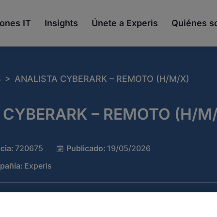
ones IT
Insights
Únete a Experis
Quiénes 
>
S
ANALISTA CYBERARK – REMOTO (H/M/X)
 CYBERARK – REMOTO (H/M/
cia:
720675
Publicado:
19/05/2026
pañía:
Experis