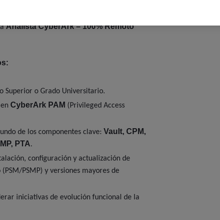
Analista CyberArk – 100% Remoto
/a
os:
o Superior o Grado Universitario.
CyberArk PAM
a en
(Privileged Access
Vault, CPM,
undo de los componentes clave:
MP, PTA
.
talación, configuración y actualización de
to (PSM/PSMP) y versiones mayores de
erar iniciativas de evolución funcional de la