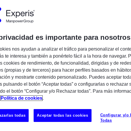
Encuentra tu próxima oportunidad IT
privacidad es importante para nosotros
okies nos ayudan a analizar el tráfico para personalizar el cont
s te interesa y también a ponértelo fácil a la hora de navegar. P
ñía especializada en servicios profesionales y
 cookies de rendimiento, de funcionalidad, dirigidas y de rede
asociados a nuestras 3 prácticas: Business
es (propias y de terceros) para hacer perfiles basados en hábito
Infrastructure y Enterprise Applications. En la
ción y mostrarte contenido personalizado. Puedes aceptar toda
uestras soluciones tecnológicas con las
s pulsando el botón “Aceptar todas” o configurarlas o rechazar 
adas del mercado. Además, proporcionamos
do el botón “Configurar y/o Rechazar todas”. Para más informa
asociada a las líneas de servicio antes
UBICAC
n
Política de cookies
.
on una plantilla de más de 1.800
MADRID
ados en IT en España y presencia internacional
Configurar y/o
zarlas todas
Aceptar todas las cookies
Todas