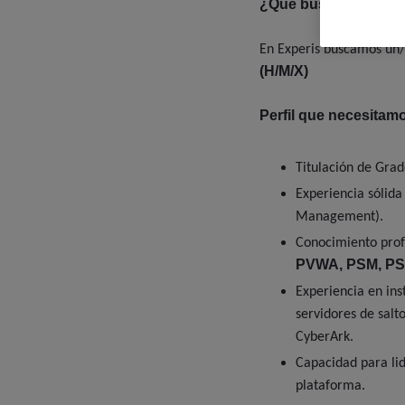
¿Qué buscamos?
En Experis buscamos un
(H/M/X)
Perfil que necesitam
Titulación de Grad
Experiencia sólid
Management).
Conocimiento prof
PVWA, PSM, PS
Experiencia en ins
servidores de sal
CyberArk.
Capacidad para lid
plataforma.