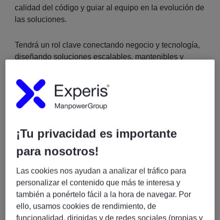
calidad del código y guiar al equipo en la evolución de
las soluciones.
Tendrá un rol clave conectando negocio y tecnología,
diseñando soluciones escalables, mantenibles y
orientadas a rendimiento.
Responsabilidades principales
¡Tu privacidad es importante
para nosotros!
Liderazgo técnico
Las cookies nos ayudan a analizar el tráfico para
personalizar el contenido que más te interesa y
también a ponértelo fácil a la hora de navegar. Por
Referente frontend del equipo
ello, usamos cookies de rendimiento, de
funcionalidad, dirigidas y de redes sociales (propias y