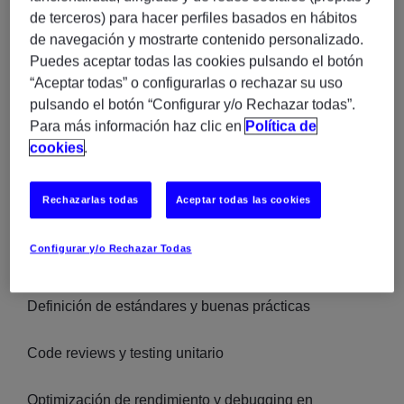
Definición y evolución de la arquitectura
de terceros) para hacer perfiles basados en hábitos
de navegación y mostrarte contenido personalizado.
Diseño de soluciones escalables y modulares
Puedes aceptar todas las cookies pulsando el botón
“Aceptar todas” o configurarlas o rechazar su uso
Traducción de necesidades de negocio en soluciones
pulsando el botón “Configurar y/o Rechazar todas”.
técnicas
Para más información haz clic en
Política de
cookies
.
Rechazarlas todas
Aceptar todas las cookies
Desarrollo y calidad
Configurar y/o Rechazar Todas
Desarrollo de aplicaciones complejas (ERP)
Definición de estándares y buenas prácticas
Code reviews y testing unitario
Optimización de rendimiento y debugging en