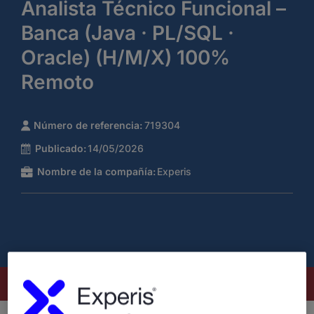
Analista Técnico Funcional –
Banca (Java · PL/SQL ·
Oracle) (H/M/X) 100%
Remoto
Número de referencia:
719304
Publicado:
14/05/2026
Nombre de la compañía:
Experis
Este puesto ya no está disponible