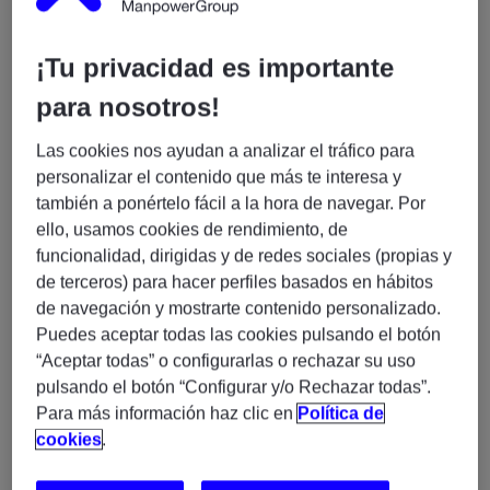
En Experis, buscamos incorporar a nuestro
departamento de proyectos de consultoría, una
¡Tu privacidad es importante
persona con experiencia como
Consultor Técnico /
Analista Técnico Funcional (H/M/X) con
para nosotros!
experiencia en el sector banca.
Las cookies nos ayudan a analizar el tráfico para
La persona seleccionada realizará tareas de
personalizar el contenido que más te interesa y
Asistencia Técnica y apoyo al equipo de IT y PPOs,
también a ponértelo fácil a la hora de navegar. Por
participando en la validación de desarrollos,
ello, usamos cookies de rendimiento, de
documentación, pruebas y soporte a producción.
funcionalidad, dirigidas y de redes sociales (propias y
de terceros) para hacer perfiles basados en hábitos
Principales funciones:
de navegación y mostrarte contenido personalizado.
-Redactar documentación funcional
Puedes aceptar todas las cookies pulsando el botón
-Validar documentación técnica
“Aceptar todas” o configurarlas o rechazar su uso
-Estimar y definir alcance de desarrollos y mejoras SW
pulsando el botón “Configurar y/o Rechazar todas”.
-Validar estimaciones de desarrollos de proveedores
Para más información haz clic en
Política de
-Validar cuadernos de prueba de QA y desarrollo
cookies
.
-Validar evidencias de los cuadernos de prueba de
desarrollo