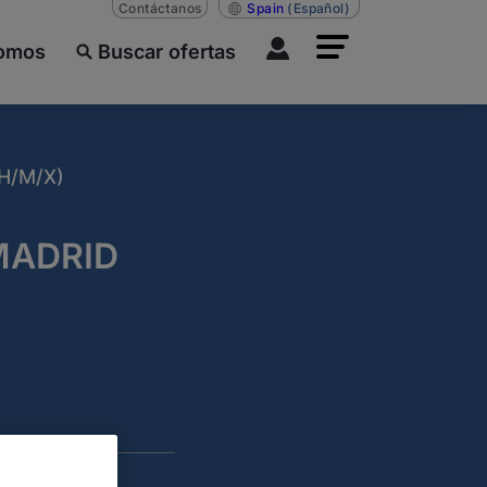
Contáctanos
Spain
(Español)
somos
Buscar ofertas
H/M/X)
MADRID