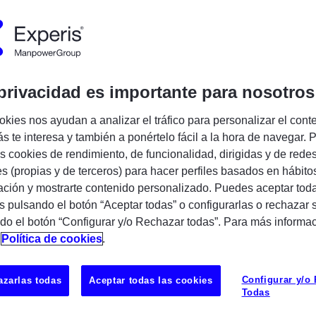
Encuentra tu próxima oportunidad IT
privacidad es importante para nosotros
okies nos ayudan a analizar el tráfico para personalizar el cont
s te interesa y también a ponértelo fácil a la hora de navegar. P
 cookies de rendimiento, de funcionalidad, dirigidas y de rede
es (propias y de terceros) para hacer perfiles basados en hábito
ñía especializada en servicios profesionales y
ción y mostrarte contenido personalizado. Puedes aceptar toda
asociados a nuestras 3 prácticas: Business
s pulsando el botón “Aceptar todas” o configurarlas o rechazar 
Infrastructure y Enterprise Applications. En la
do el botón “Configurar y/o Rechazar todas”. Para más informa
uestras soluciones tecnológicas con las
n
Política de cookies
.
adas del mercado. Además, proporcionamos
UBICAC
asociada a las líneas de servicio antes
Configurar y/o
zarlas todas
Aceptar todas las cookies
on una plantilla de más de 1.800
POZUELO
Todas
ados en IT en España y presencia internacional