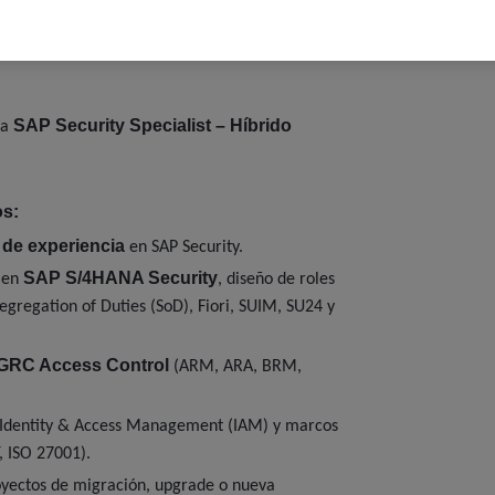
SAP Security Specialist – Híbrido
/a
os:
 de experiencia
en SAP Security.
SAP S/4HANA Security
a en
, diseño de roles
Segregation of Duties (SoD), Fiori, SUIM, SU24 y
GRC Access Control
(ARM, ARA, BRM,
Identity & Access Management (IAM) y marcos
, ISO 27001).
oyectos de migración, upgrade o nueva