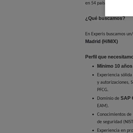
en 54 países.
¿Qué buscamos?
En Experis buscamos un
Madrid (H/M/X)
Perfil que necesitam
Mínimo 10 años
Experiencia sólid
y autorizaciones, 
PFCG.
SAP 
Dominio de
EAM).
Conocimientos de 
de seguridad (NIST
Experiencia en pr