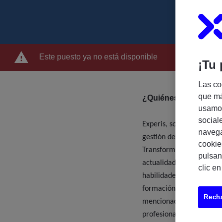
Este puesto ya no está disponible
¡Tu 
Las co
que má
¿Quiénes somos?
usamos
social
Experis, somos una compa
navega
gestión de proyectos IT 
cookie
Transformation, Cloud & 
pulsan
actualidad combinamos n
clic e
habilidades más demand
formación especializada 
Recha
mencionadas. Contamos c
profesionales especializ