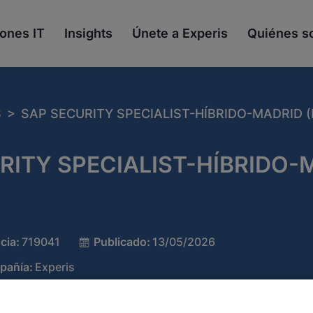
ones IT
Insights
Únete a Experis
Quiénes 
>
S
SAP SECURITY SPECIALIST-HÍBRIDO-MADRID (
RITY SPECIALIST-HÍBRIDO-
cia:
719041
Publicado:
13/05/2026
pañía:
Experis