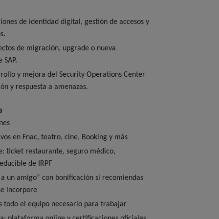
ones de identidad digital, gestión de accesos y
s.
yectos de migración, upgrade o nueva
 SAP.
rrollo y mejora del Security Operations Center
ión y respuesta a amenazas.
s
nes
vos en Fnac, teatro, cine, Booking y más
le: ticket restaurante, seguro médico,
educible de IRPF
a un amigo” con bonificación si recomiendas
se incorpore
 todo el equipo necesario para trabajar
: plataforma online y certificaciones oficiales