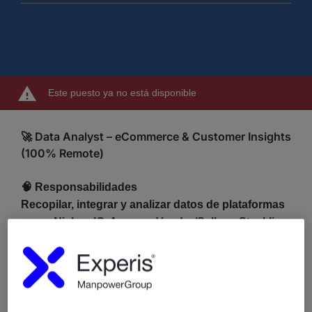
Este puesto ya no está disponible
🚀 Data Analyst – eCommerce & Customer Insights
(100% Remote)
🧠
Responsabilidades
Recopilar, integrar y analizar datos de plataformas
como NielsenIQ, Amazon Vendor/Seller y Stackline
Analizar el rendimiento de productos y categorías
en eCommerce
Identificar tendencias, riesgos y oportunidades a
partir de datos de mercado y consumidor
Analizar el comportamiento del cliente y los