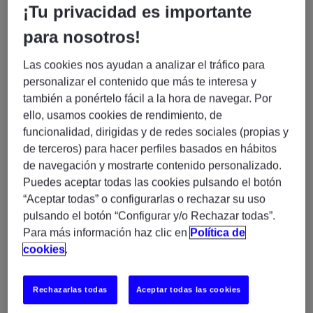
¡Tu privacidad es importante
principales drivers de negocio
Crear y mantener dashboards, informes y
para nosotros!
presentaciones orientadas a negocio y dirección
Las cookies nos ayudan a analizar el tráfico para
Contribuir al desarrollo y mejora de frameworks
personalizar el contenido que más te interesa y
analíticos
también a ponértelo fácil a la hora de navegar. Por
Colaborar con equipos internacionales en
ello, usamos cookies de rendimiento, de
iniciativas data-driven
funcionalidad, dirigidas y de redes sociales (propias y
de terceros) para hacer perfiles basados en hábitos
✅
Requisitos
de navegación y mostrarte contenido personalizado.
Más de 5 años de experiencia como Data Analyst o
Puedes aceptar todas las cookies pulsando el botón
Business Analyst
“Aceptar todas” o configurarlas o rechazar su uso
Experiencia trabajando con datos de cliente y
pulsando el botón “Configurar y/o Rechazar todas”.
eCommerce
Para más información haz clic en
Política de
Conocimiento de métricas de rendimiento en CPG,
cookies
.
retail o eCommerce
Experiencia con herramientas como NielsenIQ,
Rechazarlas todas
Aceptar todas las cookies
Amazon Vendor/Seller o Stackline
Nivel avanzado de Excel o Google Sheets