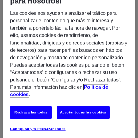
para nosotros!
•Coordinación de trabajos de desarrollo software en el
Las cookies nos ayudan a analizar el tráfico para
área del Sector Público Junta de Andalucía
personalizar el contenido que más te interesa y
también a ponértelo fácil a la hora de navegar. Por
•Administración electrónica Junta de Andalucía (VEA,
ello, usamos cookies de rendimiento, de
TEJA, @firma, etc.)
funcionalidad, dirigidas y de redes sociales (propias y
de terceros) para hacer perfiles basados en hábitos
de navegación y mostrarte contenido personalizado.
•Gestión de peticiones en ITSM
Puedes aceptar todas las cookies pulsando el botón
“Aceptar todas” o configurarlas o rechazar su uso
•Transformación digital de Servicios TI
pulsando el botón “Configurar y/o Rechazar todas”.
Para más información haz clic en
Política de
•Conocimientos técnicos: Backend Software
cookies
.
Development con Java, Spring Framework, Spring
Boot, Hibernate y frontend technologies con
PrimeFaces y Angular usando CI/CD tools (Jenkins,
Rechazarlas todas
Aceptar todas las cookies
Git, Docker, etc.)
Configurar y/o Rechazar Todas
¿Por qué confiar en Experis?