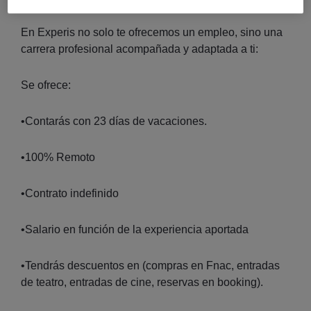
En Experis no solo te ofrecemos un empleo, sino una
carrera profesional acompañada y adaptada a ti:
Se ofrece:
•Contarás con 23 días de vacaciones.
•100% Remoto
•Contrato indefinido
•Salario en función de la experiencia aportada
•Tendrás descuentos en (compras en Fnac, entradas
de teatro, entradas de cine, reservas en booking).