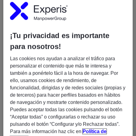
o Freight Execution: Gestión de órdenes de
transporte y comunicación con transportistas.
o Freight Settlement: Liquidación de fletes, gestión
de tarifas y facturación.
¡Tu privacidad es importante
• Integración: Debe dominar la integración de TM
para nosotros!
con otros módulos clave de SAP:
o EWM (Extended Warehouse Management) para la
Las cookies nos ayudan a analizar el tráfico para
gestión de almacenes.
personalizar el contenido que más te interesa y
o SD (Sales and Distribution) y MM (Materials
también a ponértelo fácil a la hora de navegar. Por
Management).
ello, usamos cookies de rendimiento, de
o Event Management (EM) o LBN (Logistics
funcionalidad, dirigidas y de redes sociales (propias y
Business Network) para la visibilidad en tiempo real.
de terceros) para hacer perfiles basados en hábitos
de navegación y mostrarte contenido personalizado.
• Programación: tienen que tener conocimientos de
Puedes aceptar todas las cookies pulsando el botón
programación, su rol no es programar pero tienen que
“Aceptar todas” o configurarlas o rechazar su uso
saber un mínimo para poder determinar problemas.
pulsando el botón “Configurar y/o Rechazar todas”.
Que entienda el lenguaje. No buscamos a un
Para más información haz clic en
Política de