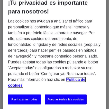
¡Tu privacidad es importante
🚀 Business Analyst Senior – Proyecto
Internacional(
plataformas de datos, pipelines, APIs
para nosotros!
y gestión de eventos (Asynchronous Event
Management))
Las cookies nos ayudan a analizar el tráfico para
personalizar el contenido que más te interesa y
Buscamos un/a
Business Analyst Senior
para
también a ponértelo fácil a la hora de navegar. Por
incorporarse a un proyecto internacional de alto
ello, usamos cookies de rendimiento, de
impacto, trabajando en entornos de
analítica de
funcionalidad, dirigidas y de redes sociales (propias y
datos, integración de sistemas y transformación
de terceros) para hacer perfiles basados en hábitos
digital
.
de navegación y mostrarte contenido personalizado.
Puedes aceptar todas las cookies pulsando el botón
Se trata de una oportunidad ideal para perfiles que
“Aceptar todas” o configurarlas o rechazar su uso
quieran combinar
negocio y tecnología
, participando
pulsando el botón “Configurar y/o Rechazar todas”.
activamente en la definición y desarrollo de soluciones
Para más información haz clic en
Política de
basadas en datos y arquitecturas modernas como
cookies
.
Asynchronous Event Management
.
Rechazarlas todas
Aceptar todas las cookies
🌍 ¿Qué harás?