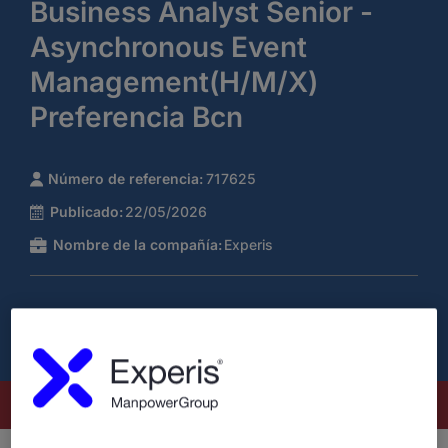
Business Analyst Senior -
Asynchronous Event
Management(H/M/X)
Preferencia Bcn
Número de referencia:
717625
Publicado:
22/05/2026
Nombre de la compañía:
Experis
Este puesto ya no está disponible