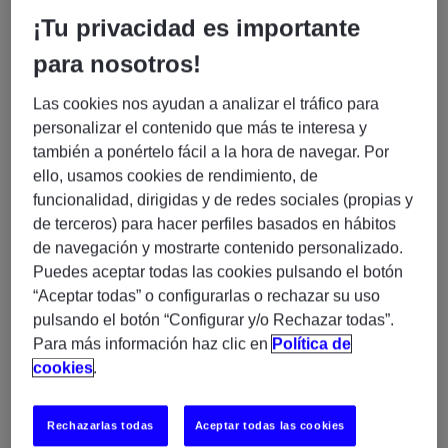
¡Tu privacidad es importante
Experis, somos una compañía especializada en servicios
profesionales y gestión de proyectos IT asociados a
para nosotros!
nuestras 3 prácticas: Business Transformation, Cloud &
Infrastructure y Enterprise Applications. En la actualidad
Las cookies nos ayudan a analizar el tráfico para
combinamos nuestras soluciones tecnológicas con las
personalizar el contenido que más te interesa y
también a ponértelo fácil a la hora de navegar. Por
habilidades más demandadas del mercado. Además,
ello, usamos cookies de rendimiento, de
proporcionamos formación especializada asociada a las
funcionalidad, dirigidas y de redes sociales (propias y
líneas de servicio antes mencionadas. Contamos con una
de terceros) para hacer perfiles basados en hábitos
plantilla de más de 1.800 profesionales especializados en IT
de navegación y mostrarte contenido personalizado.
en España y presencia internacional en 54 países.
Puedes aceptar todas las cookies pulsando el botón
“Aceptar todas” o configurarlas o rechazar su uso
¿Qué buscamos?
pulsando el botón “Configurar y/o Rechazar todas”.
Para más información haz clic en
Política de
Técnico/a Junior de
En Experis buscamos un/a
cookies
.
Operación de Redes – Remoto Madrid (H/M/X)
Perfil que necesitamos:
Rechazarlas todas
Aceptar todas las cookies
4 años de experiencia