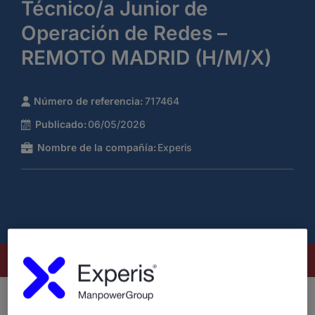
Técnico/a Junior de
Operación de Redes –
REMOTO MADRID (H/M/X)
Número de referencia:
717464
Publicado:
06/05/2026
Nombre de la compañía:
Experis
Este puesto ya no está disponible
¿Quiénes somos?