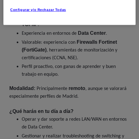
Hasta
en operación y
soporte de redes.
Configurar y/o Rechazar Todas
switching, routing y
Conocimientos sólidos de
TCP/IP
.
Data Center
Experiencia en entornos de
.
Firewalls Fortinet
Valorable: experiencia con
(FortiGate)
, herramientas de monitorización y
certificaciones (CCNA, NSE).
Perfil proactivo, con ganas de aprender y buen
trabajo en equipo.
Modalidad:
remoto
Principalmente
, aunque se valorará
especialmente perfiles de Madrid.
¿Qué harás en tu día a día?
Operar y dar soporte a redes LAN/WAN en entornos
de Data Center.
Gestionar y realizar troubleshooting de switching y