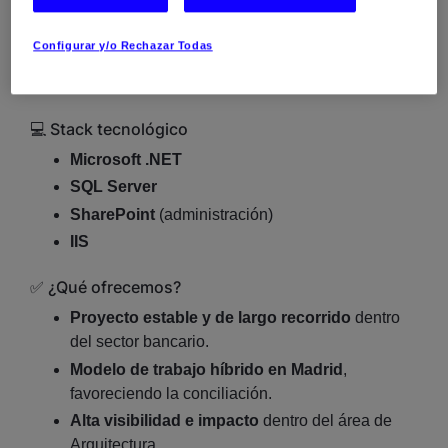
Colaboración con equipos técnicos y de negocio
en iniciativas estratégicas.
Configurar y/o Rechazar Todas
Participación en la toma de decisiones técnicas
en un entorno regulado y de alta exigencia.
💻 Stack tecnológico
Microsoft .NET
SQL Server
SharePoint
(administración)
IIS
✅ ¿Qué ofrecemos?
Proyecto estable y de largo recorrido
dentro
del sector bancario.
Modelo de trabajo híbrido en Madrid
,
favoreciendo la conciliación.
Alta visibilidad e impacto
dentro del área de
Arquitectura.