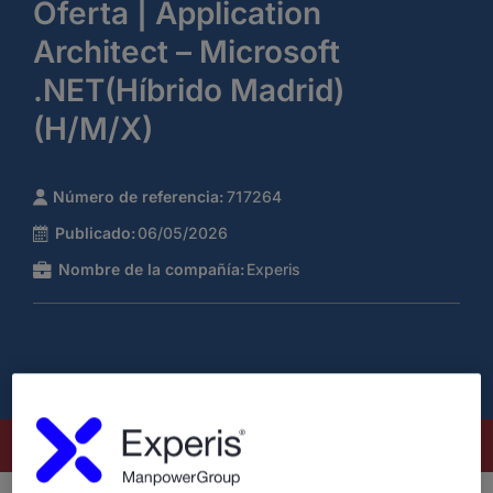
Oferta | Application
Architect – Microsoft
.NET(Híbrido Madrid)
(H/M/X)
Número de referencia:
717264
Publicado:
06/05/2026
Nombre de la compañía:
Experis
Este puesto ya no está disponible