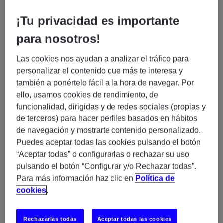
🚀 Oferta | Application Architect – Microsoft .NET
¡Tu privacidad es importante
📍
Madrid (Modelo híbrido)
para nosotros!
🏦
Sector: Banca / Financial Services
🎯
Salario:46.000€
Las cookies nos ayudan a analizar el tráfico para
personalizar el contenido que más te interesa y
Buscamos un/a
Application Architect – Microsoft
también a ponértelo fácil a la hora de navegar. Por
.NET
para incorporarse al
Dominio de Arquitectura
ello, usamos cookies de rendimiento, de
de Tools
, dentro de la
Vertical de Arquitectura
, en un
funcionalidad, dirigidas y de redes sociales (propias y
entorno bancario de primer nivel. Se trata de una
de terceros) para hacer perfiles basados en hábitos
posición clave, con impacto directo en la definición y
de navegación y mostrarte contenido personalizado.
evolución de soluciones críticas para el negocio.
Puedes aceptar todas las cookies pulsando el botón
“Aceptar todas” o configurarlas o rechazar su uso
🔧 ¿Cuál será tu rol?
pulsando el botón “Configurar y/o Rechazar todas”.
Diseño y evolución de
arquitecturas de
Para más información haz clic en
Política de
aplicaciones .NET
en entornos complejos.
cookies
.
Definición de estándares, buenas prácticas y
gobierno arquitectónico.
Rechazarlas todas
Aceptar todas las cookies