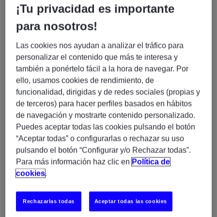
¿Tienes experiencia en SAP Fiori y te motiva trabajar
¡Tu privacidad es importante
en un entorno estable, presencial y orientado a
para nosotros!
procesos de negocio de ventas (SAP SD)?
¿Te interesa formar parte de un equipo ya consolidado
Las cookies nos ayudan a analizar el tráfico para
en Zaragoza, donde podrás seguir creciendo en el
personalizar el contenido que más te interesa y
ecosistema SAP (Fiori + backend ABAP) dentro de un
también a ponértelo fácil a la hora de navegar. Por
proyecto internacional?
ello, usamos cookies de rendimiento, de
En
Experis España
, estamos buscando un/a
SAP
funcionalidad, dirigidas y de redes sociales (propias y
Fiori Consultant junior con orientación a procesos
de terceros) para hacer perfiles basados en hábitos
de ventas
, para incorporarse a un equipo técnico
de navegación y mostrarte contenido personalizado.
ubicado en Zaragoza.
Puedes aceptar todas las cookies pulsando el botón
“Aceptar todas” o configurarlas o rechazar su uso
Buscamos un perfil con base en SAP Fiori/UI5 que
pulsando el botón “Configurar y/o Rechazar todas”.
quiera seguir evolucionando en un entorno sólido, con
Para más información haz clic en
Política de
contacto directo con negocio y posibilidad de
cookies
.
profundizar en el ecosistema SAP S/4HANA.
🌱
Lo que vas a hacer (y aprender)
Rechazarlas todas
Aceptar todas las cookies
Aquí no vienes solo a mantener aplicaciones, sino a