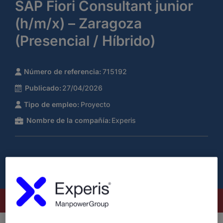
SAP Fiori Consultant junior
(h/m/x) – Zaragoza
(Presencial / Híbrido)
Número de referencia:
715192
Publicado:
27/04/2026
Tipo de empleo:
Proyecto
Nombre de la compañía:
Experis
Este puesto ya no está disponible