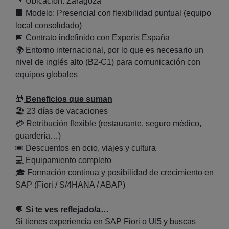
📌
Ubicación: Zaragoza
🏢
Modelo: Presencial con flexibilidad puntual (equipo
local consolidado)
📅
Contrato indefinido con Experis España
🌍
Entorno internacional, por lo que es necesario un
nivel de inglés alto (B2-C1) para comunicación con
equipos globales
🎁
Beneficios que suman
🏖️
23 días de vacaciones
💳
Retribución flexible (restaurante, seguro médico,
guardería…)
🎟️
Descuentos en ocio, viajes y cultura
💻
Equipamiento completo
🎓
Formación continua y posibilidad de crecimiento en
SAP (Fiori / S/4HANA / ABAP)
💬
Si te ves reflejado/a…
Si tienes experiencia en SAP Fiori o UI5 y buscas