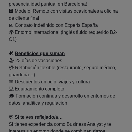
presencialidad puntual en Barcelona)
🏢
Modelo: Remoto con visitas ocasionales a oficina
de cliente final
📅
Contrato indefinido con Experis España
🌍
Entorno internacional (inglés fluido requerido B2-
C1)
🎁
Beneficios que suman
🏖️
23 días de vacaciones
💳
Retribución flexible (restaurante, seguro médico,
guardería…)
🎟️
Descuentos en ocio, viajes y cultura
💻
Equipamiento completo
🎓
Formación continua y desarrollo en entornos de
datos, analítica y regulación
💬
Si te ves reflejado/a…
Si tienes experiencia como Business Analyst y te
interesa un entorno donde se combinan
datos,