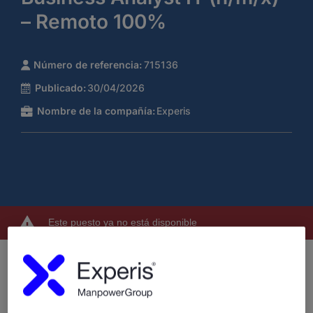
– Remoto 100%
Número de referencia:
715136
Publicado:
30/04/2026
Nombre de la compañía:
Experis
Este puesto ya no está disponible
¿Tienes experiencia como
Business Analyst IT
senior
y te motiva trabajar en un entorno internacional,
altamente analítico y orientado a la
seguridad
alimentaria, regulación y evaluación de riesgos
?