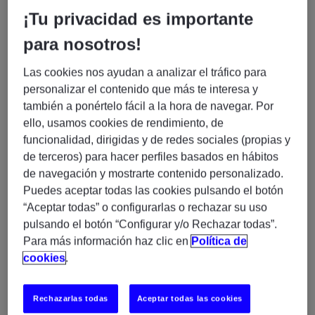
¿Te interesa un proyecto donde podrás
¡Tu privacidad es importante
conectar
negocio, ciencia y tecnología
, trabajando
para nosotros!
con equipos multidisciplinares y soluciones basadas
en datos para la toma de decisiones?
Las cookies nos ayudan a analizar el tráfico para
personalizar el contenido que más te interesa y
En
Experis España
, estamos buscando
también a ponértelo fácil a la hora de navegar. Por
un/a
Business Analyst senior
con experiencia en
ello, usamos cookies de rendimiento, de
entornos de datos, regulación o ciencias de la vida,
funcionalidad, dirigidas y de redes sociales (propias y
para incorporarse a un proyecto internacional centrado
de terceros) para hacer perfiles basados en hábitos
en
seguridad alimentaria y gestión de riesgos de
de navegación y mostrarte contenido personalizado.
contaminantes
.
Puedes aceptar todas las cookies pulsando el botón
“Aceptar todas” o configurarlas o rechazar su uso
🌱
Lo que vas a hacer (y aprender)
pulsando el botón “Configurar y/o Rechazar todas”.
Aquí no vienes solo a recopilar requisitos: vas a
Para más información haz clic en
Política de
trabajar en la intersección entre
negocio, ciencia y
cookies
.
tecnología
, ayudando a transformar necesidades
complejas en soluciones digitales reales.
Rechazarlas todas
Aceptar todas las cookies
• Recopilar y documentar requisitos de negocio en