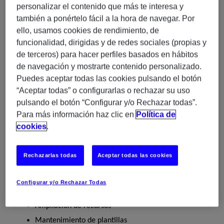
En Experis buscamos un/a Administrador/a Linux
personalizar el contenido que más te interesa y
Red Hat
también a ponértelo fácil a la hora de navegar. Por
ello, usamos cookies de rendimiento, de
Administración Linux (mínimo 3 años):
funcionalidad, dirigidas y de redes sociales (propias y
de terceros) para hacer perfiles basados en hábitos
de navegación y mostrarte contenido personalizado.
Red Hat Enterprise Linux 7 o superior. Gestión de
Puedes aceptar todas las cookies pulsando el botón
usuarios, grupos y permisos
“Aceptar todas” o configurarlas o rechazar su uso
Control de acceso a ficheros, Configuración de red y
pulsando el botón “Configurar y/o Rechazar todas”.
SSH
Para más información haz clic en
Política de
Instalación de paquetes (RPM y Flatpak)
cookies
.
SELinux,
shell
Seguridad con
Scripting en
Podman
Gestión de contenedores con
Rechazarlas todas
Aceptar todas las cookies
NFS
LV
Almacenamiento mediante
y
VMware vSphere 6.x y 7.x.
Administración de
Configurar y/o Rechazar Todas
Alta y baja de máquinas virtuales
Ampliación de recursos
Mantenimiento de plantillas