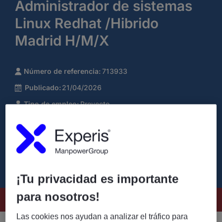
Administrador de sistemas
Linux Redhat /Hibrido
Madrid H/M/X
Número de referencia:
713933
Publicado:
21/04/2026
Tipo de empleo:
Proyecto
Nombre de la compañía:
Experis
¡Tu privacidad es importante
para nosotros!
Este puesto ya no está disponible
Las cookies nos ayudan a analizar el tráfico para