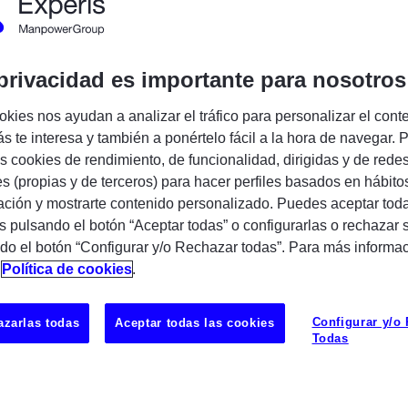
Encuentra tu próxima oportunidad IT
privacidad es importante para nosotros
okies nos ayudan a analizar el tráfico para personalizar el cont
s te interesa y también a ponértelo fácil a la hora de navegar. P
lobal
para ampliar nuestro equipo.
 cookies de rendimiento, de funcionalidad, dirigidas y de rede
es (propias y de terceros) para hacer perfiles basados en hábito
ar programas complejos y trabajar con
ción y mostrarte contenido personalizado. Puedes aceptar toda
 esta oportunidad es para ti.
s pulsando el botón “Aceptar todas” o configurarlas o rechazar 
do el botón “Configurar y/o Rechazar todas”. Para más informa
n
Política de cookies
.
UBICAC
Configurar y/o
zarlas todas
Aceptar todas las cookies
Esplugues
Todas
anza, planificación y seguimiento
de
les