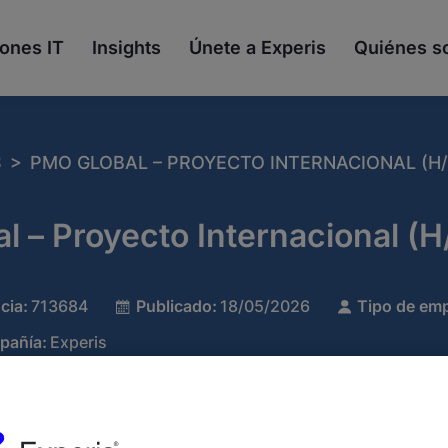
ones IT
Insights
Únete a Experis
Quiénes 
>
S
PMO GLOBAL – PROYECTO INTERNACIONAL (H/
l – Proyecto Internacional (
cia:
713684
Publicado:
18/05/2026
Tipo de emp
pañía:
Experis