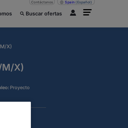
Contáctanos
Spain
(Español)
somos
Buscar ofertas
M/X)
H/M/X)
leo:
Proyecto