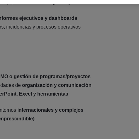
 equipos en distintas regiones y
nformes ejecutivos y dashboards
os, incidencias y procesos operativos
MO o gestión de programas/proyectos
lidades de
organización y comunicación
rPoint, Excel y herramientas
entornos
internacionales y complejos
imprescindible)