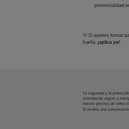
presencialidad en
💡 Si quieres formar p
huella,
¡aplica ya!
Tu seguridad y la protecci
contratación seguro y trans
nuestro proceso de selecci
Si recibes una comunicaci