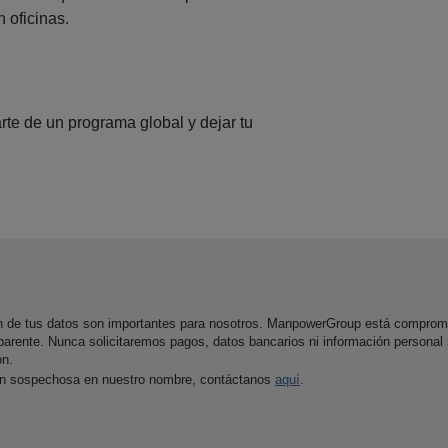
 oficinas.
arte de un programa global y dejar tu
ón de tus datos son importantes para nosotros. ManpowerGroup está comprom
parente. Nunca solicitaremos pagos, datos bancarios ni información personal
ón.
ón sospechosa en nuestro nombre, contáctanos
aquí
.