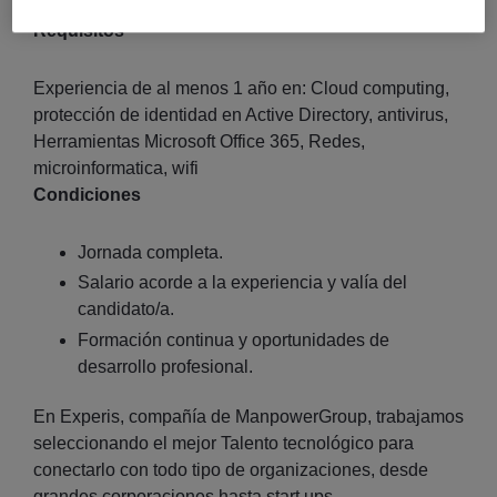
Requisitos
Experiencia de al menos 1 año en: Cloud computing,
protección de identidad en Active Directory, antivirus,
Herramientas Microsoft Office 365, Redes,
microinformatica, wifi
Condiciones
Jornada completa.
Salario acorde a la experiencia y valía del
candidato/a.
Formación continua y oportunidades de
desarrollo profesional.
En Experis, compañía de ManpowerGroup, trabajamos
seleccionando el mejor Talento tecnológico para
conectarlo con todo tipo de organizaciones, desde
grandes corporaciones hasta start ups.