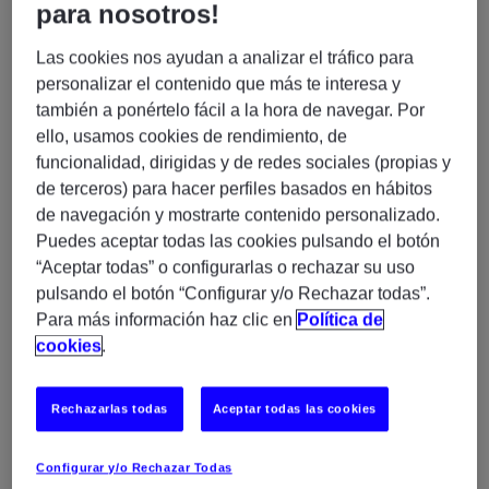
para nosotros!
dispositivos de red.
Diagnosticar y resolver incidencias de hardware
Las cookies nos ayudan a analizar el tráfico para
y software.
personalizar el contenido que más te interesa y
Proporcionar soporte técnico a usuarios internos.
también a ponértelo fácil a la hora de navegar. Por
ello, usamos cookies de rendimiento, de
Administrar redes corporativas (routers, switches,
funcionalidad, dirigidas y de redes sociales (propias y
firewalls y puntos de acceso).
de terceros) para hacer perfiles basados en hábitos
Monitorizar el rendimiento y la seguridad de la
de navegación y mostrarte contenido personalizado.
red.
Puedes aceptar todas las cookies pulsando el botón
Implementar y mantener políticas de seguridad
“Aceptar todas” o configurarlas o rechazar su uso
IT.
pulsando el botón “Configurar y/o Rechazar todas”.
Gestionar y administrar servidores tanto on-
Para más información haz clic en
Política de
premise como en entornos cloud (Azure).
cookies
.
Supervisar sistemas críticos como correo
electrónico, bases de datos, aplicaciones
Rechazarlas todas
Aceptar todas las cookies
empresariales y servicios cloud.
Gestionar copias de seguridad y procesos de
recuperación de datos.
Configurar y/o Rechazar Todas