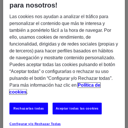
En Experis, buscamos un/a Arquitecto/a Cloud
para nosotros!
especializado/a en entornos AWS para incorporarse a
un proyecto estratégico en un entorno tecnológico
Las cookies nos ayudan a analizar el tráfico para
avanzado.
personalizar el contenido que más te interesa y
Funciones principales:
también a ponértelo fácil a la hora de navegar. Por
ello, usamos cookies de rendimiento, de
funcionalidad, dirigidas y de redes sociales (propias y
Definición y diseño de arquitecturas de sistemas
de terceros) para hacer perfiles basados en hábitos
para la administración, operación y
de navegación y mostrarte contenido personalizado.
monitorización de productos Cloud.
Puedes aceptar todas las cookies pulsando el botón
Gestión de entornos híbridos y multinube.
“Aceptar todas” o configurarlas o rechazar su uso
Participación en la implantación de
pulsando el botón “Configurar y/o Rechazar todas”.
metodologías DevOps y Agile (Scrum).
Para más información haz clic en
Política de
Gestión de proyectos relacionados con la
cookies
.
administración, operación y monitorización de
plataformas Cloud.
Rechazarlas todas
Aceptar todas las cookies
Colaboración con equipos técnicos para
asegurar la escalabilidad, eficiencia y calidad de
las soluciones.
Configurar y/o Rechazar Todas