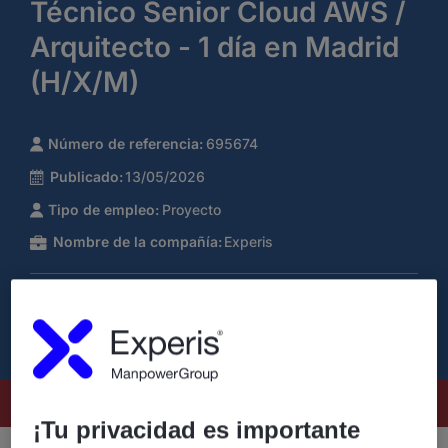
Técnico Senior Cloud AWS /
Arquitecto - 1 día en Madrid
(H/X/M)
Número de referencia:
695674
Publicado:
13/05/2026
Tipo de empleo:
Proyecto
Nombre de la compañía:
Experis
Este puesto ya no está disponible
¡Tu privacidad es importante