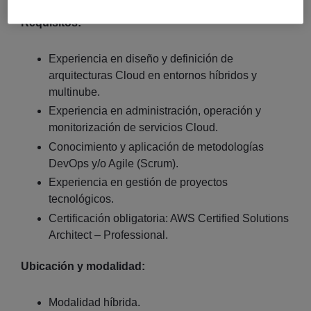
Requisitos:
Experiencia en diseño y definición de
arquitecturas Cloud en entornos híbridos y
multinube.
Experiencia en administración, operación y
monitorización de servicios Cloud.
Conocimiento y aplicación de metodologías
DevOps y/o Agile (Scrum).
Experiencia en gestión de proyectos
tecnológicos.
Certificación obligatoria: AWS Certified Solutions
Architect – Professional.
Ubicación y modalidad:
Modalidad híbrida.