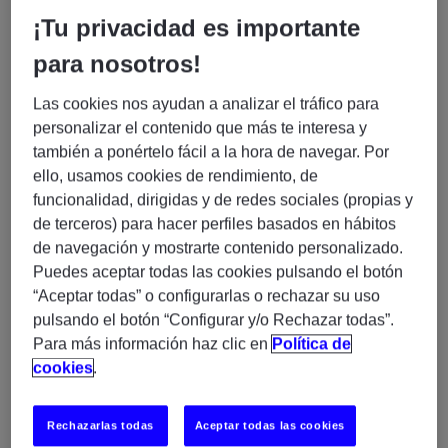
costoso, rígido y con limitaciones de escalabilidad.
¡Tu privacidad es importante
El objetivo era claro: avanzar hacia un modelo
para nosotros!
tecnológico más flexible y eficiente sin comprometer el
rendimiento histórico del entorno HOST.
Las cookies nos ayudan a analizar el tráfico para
personalizar el contenido que más te interesa y
Según el caso de éxito (página 1), el proyecto se
también a ponértelo fácil a la hora de navegar. Por
centró en:
ello, usamos cookies de rendimiento, de
Migración del sistema bancario BATCH a
funcionalidad, dirigidas y de redes sociales (propias y
sistemas abiertos (Open).
de terceros) para hacer perfiles basados en hábitos
Garantizar un
rendimiento y escalabilidad
de navegación y mostrarte contenido personalizado.
similares
al entorno mainframe.
Puedes aceptar todas las cookies pulsando el botón
“Aceptar todas” o configurarlas o rechazar su uso
Este tipo de iniciativas implica múltiples desafíos:
pulsando el botón “Configurar y/o Rechazar todas”.
Para más información haz clic en
Política de
Riesgo de degradación del rendimiento
cookies
.
Complejidad en la migración de datos
Dependencia tecnológica del mainframe
Rechazarlas todas
Aceptar todas las cookies
Costes elevados de mantenimiento y desarrollo