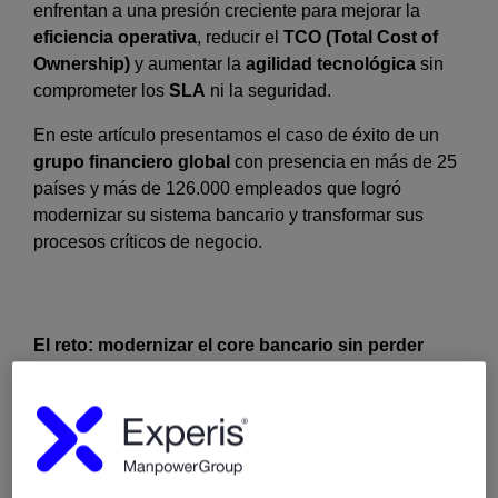
enfrentan a una presión creciente para mejorar la
eficiencia operativa
, reducir el
TCO (Total Cost of
Ownership)
y aumentar la
agilidad tecnológica
sin
comprometer los
SLA
ni la seguridad.
En este artículo presentamos el caso de éxito de un
grupo financiero global
con presencia en más de 25
países y más de 126.000 empleados que logró
modernizar su sistema bancario y transformar sus
procesos críticos de negocio.
El reto: modernizar el core bancario sin perder
rendimiento
El punto de partida era común en muchas grandes
entidades financieras: un sistema bancario basado en
procesos
BATCH en mainframe
, robusto pero