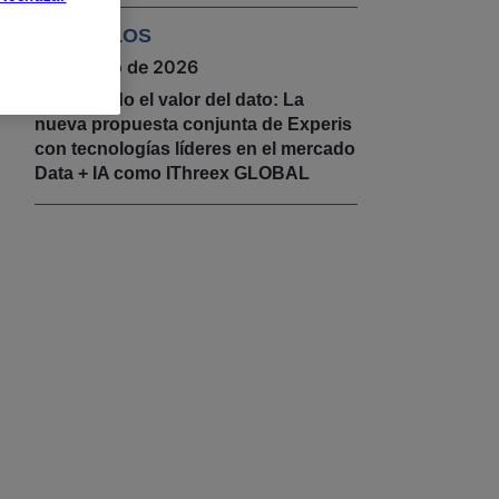
ARTÍCULOS
5 de mayo de 2026
Impulsando el valor del dato: La
nueva propuesta conjunta de Experis
con tecnologías líderes en el mercado
Data + IA como IThreex GLOBAL