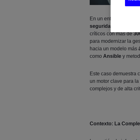
En un entorno donde 
seguridad
son factore
críticos con más de
30
para modernizar la gest
hacia un modelo más
como
Ansible
y metod
Este caso demuestra 
un motor clave para la
complejos y de alta cri
Contexto: La Compleji