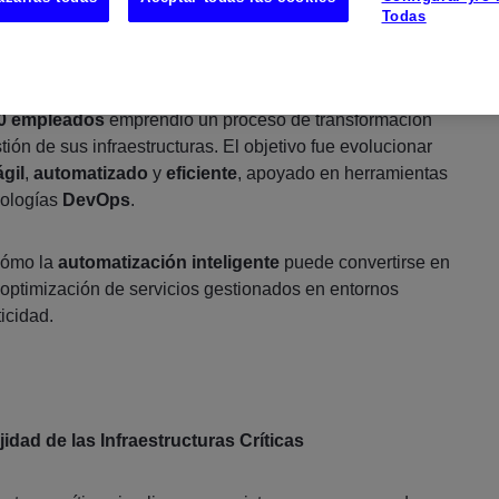
Todas
la
disponibilidad
, la
continuidad operativa
y la
s determinantes, un operador de servicios cloud y entornos
0 empleados
emprendió un proceso de transformación
ión de sus infraestructuras. El objetivo fue evolucionar
ágil
,
automatizado
y
eficiente
, apoyado en herramientas
ologías
DevOps
.
cómo la
automatización inteligente
puede convertirse en
 optimización de servicios gestionados en entornos
ticidad.
dad de las Infraestructuras Críticas