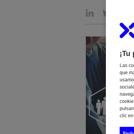
¡Tu 
Las co
que má
usamos
social
navega
cookie
pulsan
clic e
Recha