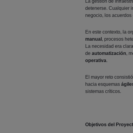
La gestión de infraest
detenerse. Cualquier i
negocio, los acuerdos d
En este contexto, la o
manual
, procesos het
La necesidad era clara
de
automatización
, m
operativa
.
El mayor reto consisti
hacia esquemas
ágile
sistemas críticos.
Objetivos del Proyec