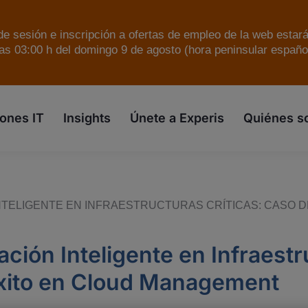
e sesión e inscripción a ofertas de empleo de la web estar
as 03:00 h del domingo 9 de agosto (hora peninsular español
skip to the main content
ones IT
Insights
Únete a Experis
Quiénes 
NTELIGENTE EN INFRAESTRUCTURAS CRÍTICAS: CASO 
ción Inteligente en Infraestr
xito en Cloud Management