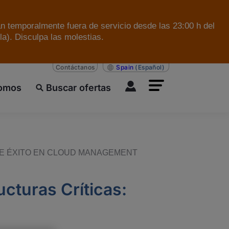
án temporalmente fuera de servicio desde las 23:00 h del
a). Disculpa las molestias.
Contáctanos
Spain
(Español)
somos
Buscar ofertas
DE ÉXITO EN CLOUD MANAGEMENT
ucturas Críticas: