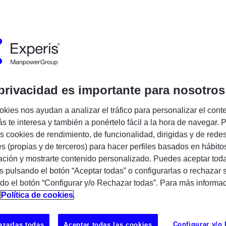
Encuentra tu próxima oportunidad IT
privacidad es importante para nosotros
okies nos ayudan a analizar el tráfico para personalizar el cont
s te interesa y también a ponértelo fácil a la hora de navegar. P
 cookies de rendimiento, de funcionalidad, dirigidas y de rede
es (propias y de terceros) para hacer perfiles basados en hábito
ción y mostrarte contenido personalizado. Puedes aceptar toda
s pulsando el botón “Aceptar todas” o configurarlas o rechazar 
do el botón “Configurar y/o Rechazar todas”. Para más informa
n
Política de cookies
.
Configurar y/o
zarlas todas
Aceptar todas las cookies