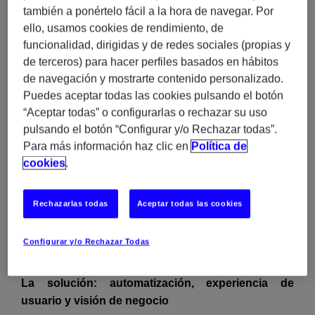
una visión global y coherente del negocio,
también a ponértelo fácil a la hora de navegar. Por
especialmente en un área crítica como Recursos
ello, usamos cookies de rendimiento, de
Humanos.
funcionalidad, dirigidas y de redes sociales (propias y
de terceros) para hacer perfiles basados en hábitos
El objetivo era claro:
centralizar y homogeneizar
de navegación y mostrarte contenido personalizado.
toda la información corporativa en un Data
Puedes aceptar todas las cookies pulsando el botón
Warehouse único
, proporcionando un acceso
visual
“Aceptar todas” o configurarlas o rechazar su uso
y unificado a los datos
. Además, era imprescindible
pulsando el botón “Configurar y/o Rechazar todas”.
integrar distintas fuentes y garantizar una visualización
Para más información haz clic en
Política de
coherente y personalizada de
KPIs e informes
para
cookies
.
cada perfil de usuario.
No se trataba únicamente de implantar una
Rechazarlas todas
Aceptar todas las cookies
herramienta tecnológica, sino de redefinir la manera
en que la organización gestionaba su información
Configurar y/o Rechazar Todas
estratégica.
La solución: automatización, experiencia de
usuario y visión de negocio