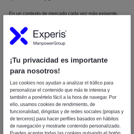
En un contexto de mercado cada vez más exigente,
las empresas necesitan plataformas flexibles,
inteligentes y preparadas para el futuro. SAP
evoluciona para responder a ese reto, y hacerlo bien
es clave para convertir la tecnología en una verdadera
ventaja competitiva.
¡Tu privacidad es importante
En Experis ayudamos a las organizaciones a ir más
para nosotros!
allá de una mera actualización técnica, alineando la
evolución de SAP con los objetivos reales del
Las cookies nos ayudan a analizar el tráfico para
negocio.
personalizar el contenido que más te interesa y
también a ponértelo fácil a la hora de navegar. Por
Las palancas clave de la evolución de SAP
ello, usamos cookies de rendimiento, de
funcionalidad, dirigidas y de redes sociales (propias y
SAP S/4HANA: la base de un negocio más ágil
de terceros) para hacer perfiles basados en hábitos
de navegación y mostrarte contenido personalizado.
Puedes aceptar todas las cookies pulsando el botón
Dar el paso a SAP S/4HANA es mucho más que una