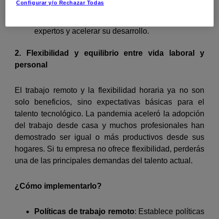
Configurar y/o Rechazar Todas
Mentoría
: Ofrece programas de mentoría interna
para que los empleados puedan aprender de
expertos y acelerar su desarrollo.
2. Flexibilidad y equilibrio entre vida laboral y
personal
El trabajo remoto y la flexibilidad horaria ya no son
solo beneficios, sino expectativas básicas para el
talento tecnológico. La pandemia aceleró la adopción
del trabajo desde casa y muchos profesionales han
demostrado ser igual o más productivos desde sus
hogares. Si tu empresa no ofrece flexibilidad, perderás
una de las principales demandas del talento actual.
¿Cómo implementarlo?
Políticas de trabajo remoto
: Establece políticas