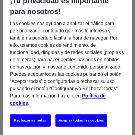
¡Tu privacidad es importante
El talento tecnológico busca entornos donde la
para nosotros!
innovación sea parte del ADN empresarial. Para ellos,
el crecimiento personal y profesional es clave. Ofrecer
Las cookies nos ayudan a analizar el tráfico para
oportunidades de capacitación continua, acceso a
personalizar el contenido que más te interesa y
proyectos desafiantes y la posibilidad de utilizar
también a ponértelo fácil a la hora de navegar. Por
tecnologías emergentes son incentivos cruciales. Por
ello, usamos cookies de rendimiento, de
ello, fomenta una cultura de aprendizaje constante que
funcionalidad, dirigidas y de redes sociales (propias y
alimente su curiosidad y facilite el desarrollo de
de terceros) para hacer perfiles basados en hábitos
nuevas habilidades.
de navegación y mostrarte contenido personalizado.
Puedes aceptar todas las cookies pulsando el botón
¿Cómo implementarlo?
“Aceptar todas” o configurarlas o rechazar su uso
pulsando el botón “Configurar y/o Rechazar todas”.
Formación continua
: Organiza talleres, cursos
Para más información haz clic en
Política de
en línea y certificaciones especializadas.
cookies
.
Proyectos retadores
: Asegúrate de que tus
equipos trabajen en proyectos con impacto real y
Rechazarlas todas
Aceptar todas las cookies
oportunidades para resolver problemas
complejos.