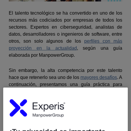
El talento tecnológico se ha convertido en uno de los
recursos más codiciados por empresas de todos los
sectores. Expertos en ciberseguridad, analistas de
datos, desarrolladores o ingenieros de software, entre
otros, son solo algunos de los
perfiles con más
proyección en la actualidad
, según una guía
elaborada por ManpowerGroup.
Sin embargo, la alta competencia por este talento
hace que retenerlo sea uno de los
mayores desafíos
. A
continuación, presentamos una guía práctica para
lograr que tus mejores profesionales tecnológicos no
solo se queden, sino que prosperen dentro de tu
organización.
1. Cultura de innovación y desarrollo