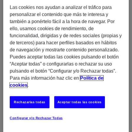
Las cookies nos ayudan a analizar el tráfico para
personalizar el contenido que más te interesa y
también a ponértelo fácil a la hora de navegar. Por
ello, usamos cookies de rendimiento, de
funcionalidad, dirigidas y de redes sociales (propias y
de terceros) para hacer perfiles basados en hábitos
de navegación y mostrarte contenido personalizado.
Puedes aceptar todas las cookies pulsando el botón
“Aceptar todas” o configurarlas o rechazar su uso
pulsando el botón “Configurar y/o Rechazar todas”.
Para más información haz clic en
Política de
Experis, como partner colaborador, ayudó a
cookies
.
implementar la última tecnología en la web con una
guía online que recogía todas las directrices de la
marca para mantener la coherencia en las
Rechazarlas todas
Aceptar todas las cookies
comunicaciones de todos los países y dirigida a cuatro
públicos diferenciados: empleados, guardianes de la
Configurar y/o Rechazar Todas
marca, proveedores estratégicos y agencias de diseño
y marketing.